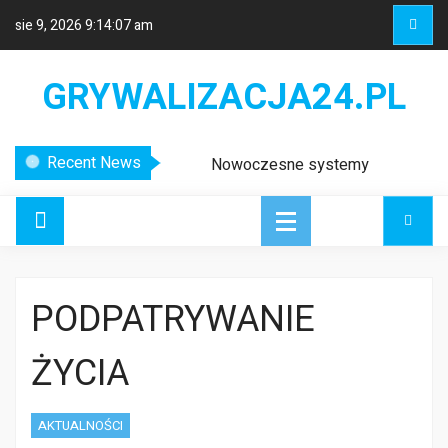
sie 9, 2026
9:14:07 am
GRYWALIZACJA24.PL
Recent News
Nowoczesne systemy
wykrywania usterek w liniach
energetycznych
Biuro zero waste – jak wdrożyć
ekologiczne rozwiązania w miejscu
pracy?
PODPATRYWANIE
Etykiety logistyczne – klucz do
sprawnego zarządzania łańcuchem
dostaw
ŻYCIA
AKTUALNOŚCI