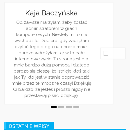
czyńska
Jago
am, żeby zostać
Jestem dz
rem w grach
ciekawości
estety mi to nie
blogi. W
ro, gdy zaczęłam
ulubionych.
natchnęło mnie i
rzetelnie. W
 się w to całe
i zawsze 
Ta strona jest dla
zagadni
pomocą i dlatego
polecam ten
 istnieje ktoś taki
dla lu
stanie poprowadzić
ne czasy! Dziękuję
 i proszę nigdy nie
ać, dziękuję!
OSTATNIE WPISY