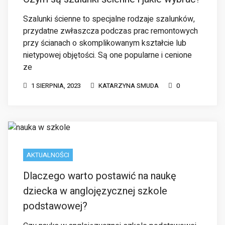
przy ścianach o skomplikowanym kształcie lub
nietypowej objętości. Są one popularne i cenione
ze
1 SIERPNIA, 2023
KATARZYNA SMUDA
0
AKTUALNOŚCI
Dlaczego warto postawić na naukę
dziecka w anglojęzycznej szkole
podstawowej?
Czy nauka w anglojęzycznej szkole podstawowej
to dobre rozwiązanie dla twojego dziecka? Język
angielski stał się nieodłącznym elementem
naszego życia. Zdobywanie wiedzy i umiejętności