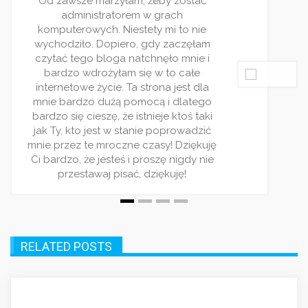
estety mi to nie
blogi. W
ro, gdy zaczęłam
ulubionych.
natchnęło mnie i
rzetelnie. W
 się w to całe
i zawsze 
Ta strona jest dla
zagadni
pomocą i dlatego
polecam ten
 istnieje ktoś taki
dla lu
stanie poprowadzić
ne czasy! Dziękuję
 i proszę nigdy nie
ać, dziękuję!
RELATED POSTS
AKTUALNOŚCI
Serwis dla samochodów ciężarowych.