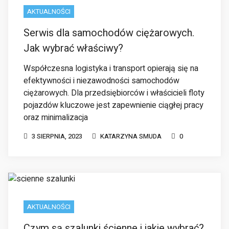
Jak wybrać właściwy?
Współczesna logistyka i transport opierają się na
efektywności i niezawodności samochodów
ciężarowych. Dla przedsiębiorców i właścicieli floty
pojazdów kluczowe jest zapewnienie ciągłej pracy
oraz minimalizacja
3 SIERPNIA, 2023
KATARZYNA SMUDA
0
AKTUALNOŚCI
Czym są szalunki ścienne i jakie wybrać?
Szalunki ścienne to specjalne rodzaje szalunków,
przydatne zwłaszcza podczas prac remontowych