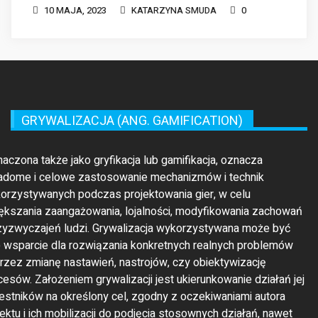
GRYWALIZACJA (ANG. GAMIFICATION)
maczona także jako gryfikacja lub gamifikacja, oznacza
adome i celowe zastosowanie mechanizmów i technik
orzystywanych podczas projektowania gier, w celu
ększania zaangażowania, lojalności, modyfikowania zachowań
rzyzwyczajeń ludzi. Grywalizacja wykorzystywana może być
o wsparcie dla rozwiązania konkretnych realnych problemów
rzez zmianę nastawień, nastrojów, czy obiektywizację
cesów. Założeniem grywalizacji jest ukierunkowanie działań jej
estników na określony cel, zgodny z oczekiwaniami autora
jektu i ich mobilizacji do podjęcia stosownych działań, nawet
li są one uważane za nudne lub rutynowe.
GRYWALIZACJA BIZNESOWA (ANG.