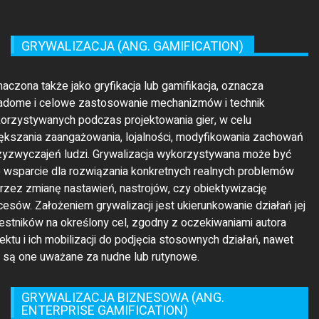
adome i celowe zastosowanie mechanizmów i technik
orzystywanych podczas projektowania gier, w celu
ększania zaangażowania, lojalności, modyfikowania zachowań
rzyzwyczajeń ludzi. Grywalizacja wykorzystywana może być
o wsparcie dla rozwiązania konkretnych realnych problemów
rzez zmianę nastawień, nastrojów, czy obiektywizację
cesów. Założeniem grywalizacji jest ukierunkowanie działań jej
estników na określony cel, zgodny z oczekiwaniami autora
jektu i ich mobilizacji do podjęcia stosownych działań, nawet
li są one uważane za nudne lub rutynowe.
GRYWALIZACJA BIZNESOWA (ANG.
ENTERPRISE GAMIFICATION)
t zastosowaniem technik i mechanizmów grywalizacyjnych dla
ów biznesowych. W zależności od potrzeb mechanizmy te
rowane są do pracowników, klientów, kontrahentów lub innych
tnerów biznesowych przedsiębiorstwa, co pozwala na