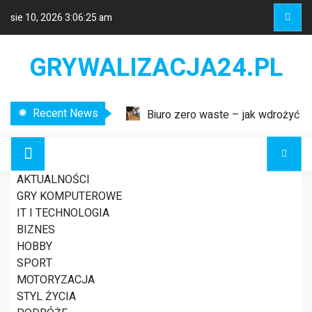
sie 10, 2026
3:06:25 am
GRYWALIZACJA24.PL
Recent News
Biuro zero waste – jak wdrożyć
ekologiczne rozwiązania w miejscu
pracy?
Etykiety logistyczne – klucz do
AKTUALNOŚCI
sprawnego zarządzania łańcuchem
GRY KOMPUTEROWE
dostaw
IT I TECHNOLOGIA
Nowoczesne systemy
Dlaczego warto
BIZNES
wykrywania usterek w liniach
HOBBY
energetycznych
SPORT
postawić na naukę
MOTORYZACJA
STYL ŻYCIA