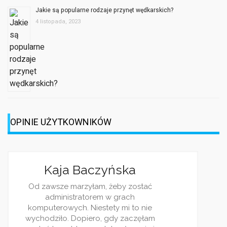
OPINIE UŻYTKOWNIKÓW
Jagoda Berezo
Jestem dziennikarką, z racji
ciekawości często śledzę ró
blogi. Wasz jest jednym z
ulubionych. Piszecie bardzo c
rzetelnie. Wpisy pojawiaja się 
i zawsze traktują o jakimś 
zagadnieniu. Bardzo wsz