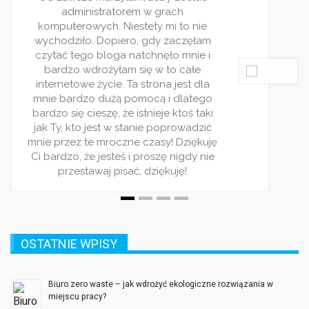
Jestem dziennikarką, z racji
ciekawości często śledzę ró
blogi. Wasz jest jednym z
ulubionych. Piszecie bardzo c
rzetelnie. Wpisy pojawiaja się 
i zawsze traktują o jakimś 
zagadnieniu. Bardzo wsz
polecam ten serwis! Jest on 
dla ludzi rządnych rozry
ę
OSTATNIE WPISY
Biuro zero waste – jak wdrożyć ekologiczne rozwiązania w
miejscu pracy?
22 grudnia, 2025