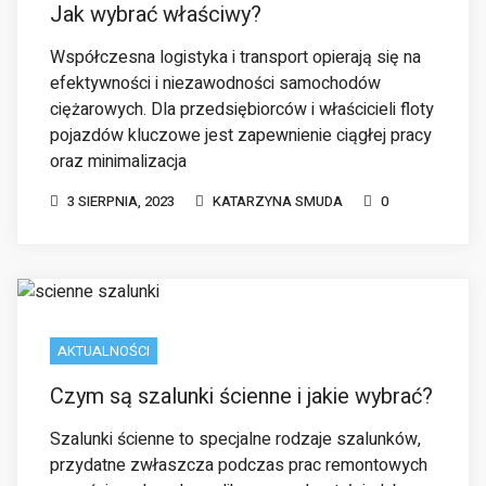
oraz minimalizacja
3 SIERPNIA, 2023
KATARZYNA SMUDA
0
AKTUALNOŚCI
Czym są szalunki ścienne i jakie wybrać?
Szalunki ścienne to specjalne rodzaje szalunków,
przydatne zwłaszcza podczas prac remontowych
przy ścianach o skomplikowanym kształcie lub
nietypowej objętości. Są one popularne i cenione
ze
1 SIERPNIA, 2023
KATARZYNA SMUDA
0