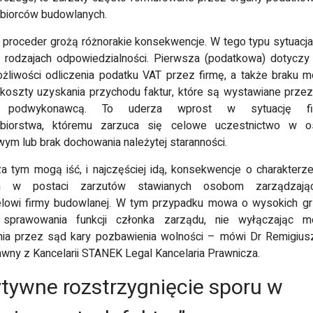
biorców budowlanych.
i proceder grożą różnorakie konsekwencje. W tego typu sytuac
 rodzajach odpowiedzialności. Pierwsza (podatkowa) dotyczy
żliwości odliczenia podatku VAT przez firmę, a także braku m
 koszty uzyskania przychodu faktur, które są wystawiane prze
 podwykonawcą. To uderza wprost w sytuację fi
ębiorstwa, któremu zarzuca się celowe uczestnictwo w o
ym lub brak dochowania należytej staranności.
a tym mogą iść, i najczęściej idą, konsekwencje o charakterz
m w postaci zarzutów stawianych osobom zarządzają
Jagoda
Micha
Marek Toczński
elowi firmy budowlanej. W tym przypadku mowa o wysokich g
Berezowska
Wisł
Rzadko cokolwiek
 sprawowania funkcji członka zarządu, nie wyłączając mo
komentuje w cieci, jednakże
tem dziennikarką, z racji
Serdcznie po
ia przez sąd kary pozbawienia wolności – mówi Dr Remigius
Wasz serwis wyjątkowo
acy i ciekawości często
serwis! Znala
awny z Kancelarii STANEK Legal Kancelaria Prawnicza.
przypadł mi do gustu i
ledzę różnorakie blogi.
bardzo wiele
uznałem, że warto jest
sz jest jednym z moich
wpisów! Rozryw
tywne rozstrzygnięcie sporu w
napisać opinię. Bardzo
bionych. Piszecie bardzo
temat, lekki i 
podoba mi się ta strona,
ekawie i rzetelnie. Wpisy
prawdę trzym