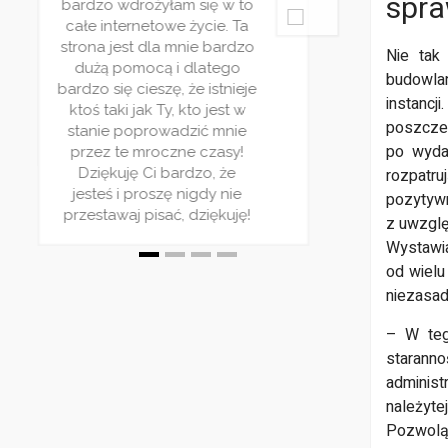
spra
bardzo wdrożyłam się w to
ie
po
całe internetowe życie. Ta
z
strona jest dla mnie bardzo
zy
Nie tak
dużą pomocą i dlatego
ią
Ba
budowlan
bardzo się cieszę, że istnieje
instancj
ktoś taki jak Ty, kto jest w
ki
poszczeg
stanie poprowadzić mnie
po wyda
przez te mroczne czasy!
rozpatru
Dziękuję Ci bardzo, że
jesteś i proszę nigdy nie
pozytywn
przestawaj pisać, dziękuję!
z uwzgl
Wystawia
od wielu
niezasadn
– W teg
starann
administ
należyte
Pozwolą 