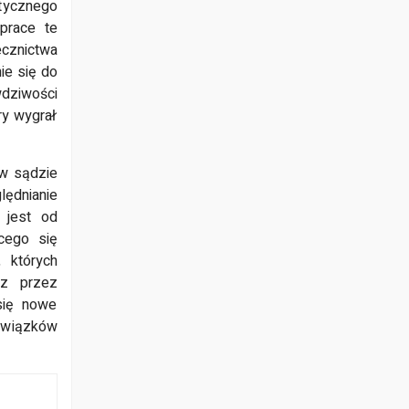
tycznego
prace te
ecznictwa
ie się do
dziwości
ry wygrał
 w sądzie
lędnianie
 jest od
cego się
, których
az przez
się nowe
owiązków