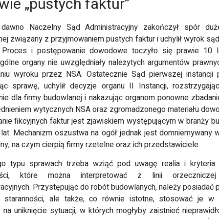
wie „pustych faktur”
zamieszczacie ciekawe
jawiaja się regularnie i
poziom bo zd
treści związane z moimi
awsze traktują o jakimś
warto! Z teg
zainteresowaniami.
ciekwym zagadnieniu.
nowy cykl na b
 dawno Naczelny Sąd Administracyjny zakończył spór duże
Serdecznie Was polecam!
rdzo wszystkim polecam
się ogromną po
ej związany z przyjmowaniem pustych faktur i uchylił wyrok sąd
Tak trzymać!
ten serwis! Jest on
dlatego nie 
i. Proces i postępowanie dowodowe toczyło się prawie 10 l
stworzony dla ludzi
zaniechać ! Tr
ólne organy nie uwzględniały należytych argumentów prawny
rządnych rozrywki!
za Wasz s
niu wyroku przez NSA. Ostatecznie Sąd pierwszej instancji 
jąc sprawę, uchylił decyzje organu II Instancji, rozstrzygaj
ie dla firmy budowlanej i nakazując organom ponowne zbadan
ędnieniem wytycznych NSA oraz zgromadzonego materiału dow
nie fikcyjnych faktur jest zjawiskiem występującym w branży b
 lat. Mechanizm oszustwa na ogół jednak jest domniemywany
y, na czym cierpią firmy rzetelne oraz ich przedstawiciele.
o typu sprawach trzeba wziąć pod uwagę realia i kryteria n
ości, które można interpretować z linii orzecznicz
racyjnych. Przystępując do robót budowlanych, należy posiadać 
j staranności, ale także, co równie istotne, stosować je w 
na uniknięcie sytuacji, w których mogłyby zaistnieć nieprawid