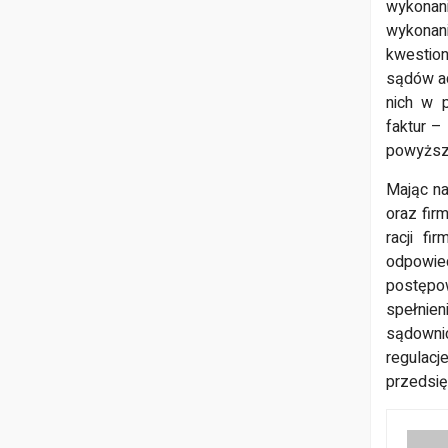
wykonan
wykonan
kwestion
sądów ad
nich w 
faktur –
powyższy
Mając na
oraz fir
racji f
odpowie
postępow
spełnie
sądowni
regulac
przedsię