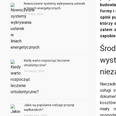
Nowoczesne systemy wykrywania usterek
budowla
w liniach energetycznych
formy i
27 maja, 2025
opinii p
którzy 
zatem s
zapobi
Środ
wyst
Kiedy warto rozpocząć leczenie
ortodontyczne?
niez
16 lutego, 2024
Nierzad
usługi 
dokumen
kosztów 
Jakie są popularne rodzaje przynęt
miały 
wędkarskich?
gospoda
4 listopada, 2023