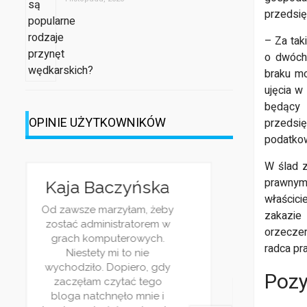
przedsię
– Za tak
o dwóch
braku mo
ujęcia w
będący
OPINIE UŻYTKOWNIKÓW
przedsi
podatkow
W ślad z
prawny
Kaja Baczyńska
właścici
Od zawsze marzyłam, żeby
zakazie
zostać administratorem w
Jes
orzeczen
grach komputerowych.
pr
radca pr
Niestety mi to nie
h
ś
wychodziło. Dopiero, gdy
ry
Wa
Pozy
zaczęłam czytać tego
Na
ulu
bloga natchnęło mnie i
ci