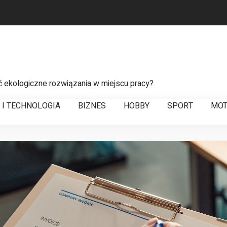
ć ekologiczne rozwiązania w miejscu pracy?
 do sprawnego zarządzania łańcuchem dostaw
T I TECHNOLOGIA
BIZNES
HOBBY
SPORT
MOT
a usterek w liniach energetycznych