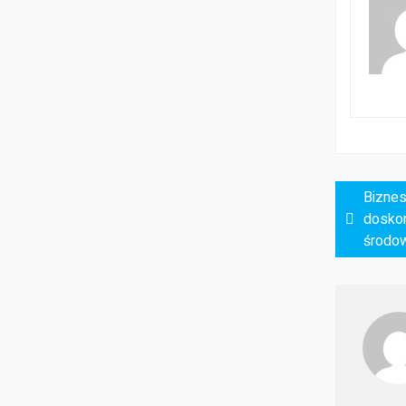
Nawigacja
Biznes
wpisu
doskon
środo