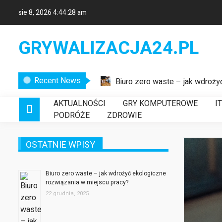
sie 8, 2026
4:44:28 am
GRYWALIZACJA24.PL
Recent News
Biuro zero waste – jak wdroży
Etykiety logistyczne – klucz
AKTUALNOŚCI
GRY KOMPUTEROWE
I
Nowoczesne systemy wykrywani
PODRÓŻE
ZDROWIE
OSTATNIE WPISY
Biuro zero waste – jak wdrożyć ekologiczne
rozwiązania w miejscu pracy?
22 grudnia, 2025