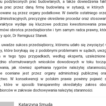
iu podzleconych prac budowlanych, a także dowiedzenia fak
ia prac przez daną firmę budowlaną w sytuacji, w których 
owane są przez organy podatkowe. W świetle ostatniego orz
ministracyjnych, precyzyjne określenie procedur oraz stosowan
praktyce wydaje się kluczowe podczas kwestionowania praw
 mówi obrońca przedsiębiorstw i tym samym radca prawny, któ
 spór, Dr Remigiusz Stanek.
 uwadze sukces przedsiębiorcy, któremu udało się zwyciężyć
my, które borykają się z podobnymi problemami w sądach, uwzg
irm w tego typu przypadkach, według eksperta, uzależnione
dnio sformułowanych wniosków dowodowych w toku toczą
ania, jak również spełniania rygorów należytej staranności
nie oceniane jest przez organy administracji publicznej or
ctwo. W konsekwencji w polskim prawie powinny pojawić 
je, które w sposób transparentny określałyby zakres ob
biorców w zakresie dochowywania należytej staranności.
Katarzyna Smuda