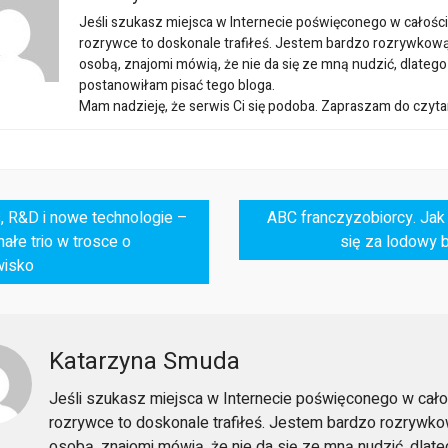
Jeśli szukasz miejsca w Internecie poświęconego w całości
rozrywce to doskonale trafiłeś. Jestem bardzo rozrywkow
osobą, znajomi mówią, że nie da się ze mną nudzić, dlatego
postanowiłam pisać tego bloga.
Mam nadzieję, że serwis Ci się podoba. Zapraszam do czyta
, R&D i nowe technologie –
ABC franczyzobiorcy. Jak
ałe trio w trosce o
się za lodowy 
wisko
Katarzyna Smuda
Jeśli szukasz miejsca w Internecie poświęconego w cało
rozrywce to doskonale trafiłeś. Jestem bardzo rozrywk
osobą, znajomi mówią, że nie da się ze mną nudzić, dlat