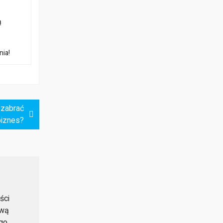
ą
nia!
 zabrać
biznes?
ści
ową
ego