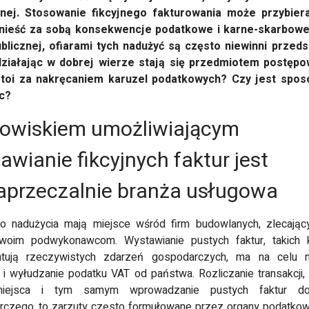
nej. Stosowanie fikcyjnego fakturowania może przybier
 nieść za sobą konsekwencje podatkowe i karne-skarbow
ublicznej, ofiarami tych nadużyć są często niewinni przeds
działając w dobrej wierze stają się przedmiotem postępo
toi za nakręcaniem karuzel podatkowych? Czy jest spos
ec?
owiskiem umożliwiającym
awianie fikcyjnych faktur jest
aprzeczalnie branża usługowa
ko nadużycia mają miejsce wśród firm budowlanych, zlecając
swoim podwykonawcom. Wystawianie pustych faktur, takich k
tują rzeczywistych zdarzeń gospodarczych, ma na celu na
i wyłudzanie podatku VAT od państwa. Rozliczanie transakcji, 
miejsca i tym samym wprowadzanie pustych faktur do
rczego, to zarzuty często formułowane przez organy podatko