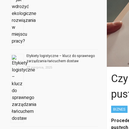
Etykiety logistyczne – klucz do sprawnego
zarządzania łańcuchem dostaw
27 sierpnia, 2025
Czy
pus
BIZNES
Proced
pustych