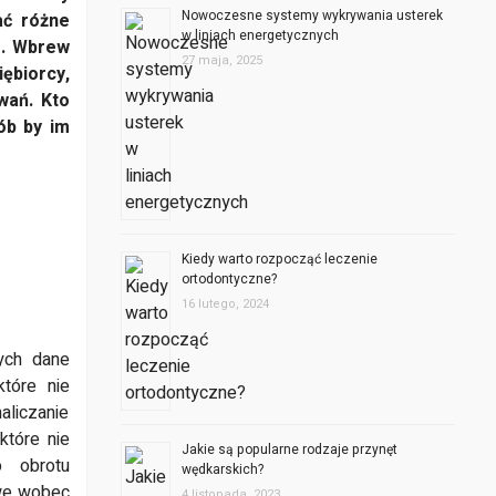
Nowoczesne systemy wykrywania usterek
ać różne
w liniach energetycznych
e. Wbrew
27 maja, 2025
iębiorcy,
wań. Kto
ób by im
Kiedy warto rozpocząć leczenie
ortodontyczne?
16 lutego, 2024
ych dane
tóre nie
liczanie
które nie
Jakie są popularne rodzaje przynęt
 obrotu
wędkarskich?
we wobec
4 listopada, 2023