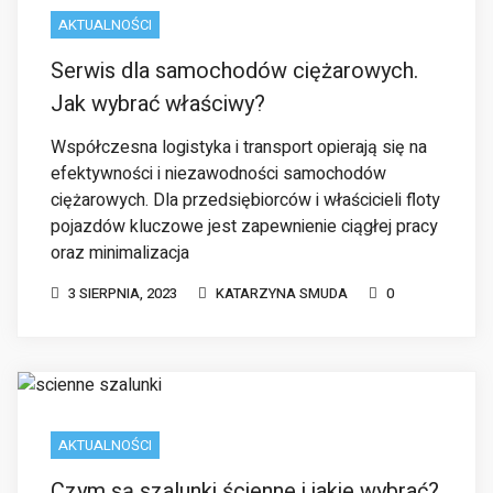
Współczesna logistyka i transport opierają się na
efektywności i niezawodności samochodów
ciężarowych. Dla przedsiębiorców i właścicieli floty
pojazdów kluczowe jest zapewnienie ciągłej pracy
oraz minimalizacja
3 SIERPNIA, 2023
KATARZYNA SMUDA
0
AKTUALNOŚCI
Czym są szalunki ścienne i jakie wybrać?
Szalunki ścienne to specjalne rodzaje szalunków,
przydatne zwłaszcza podczas prac remontowych
przy ścianach o skomplikowanym kształcie lub
nietypowej objętości. Są one popularne i cenione