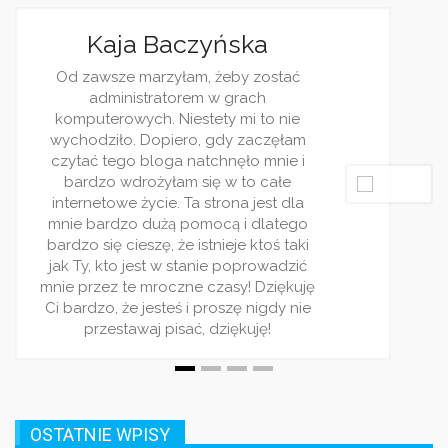
Jagoda Bere
ać
Jestem dziennikarką, z r
ciekawości często śledz
ie
blogi. Wasz jest jedn
łam
ulubionych. Piszecie bard
e i
rzetelnie. Wpisy pojawiaja 
e
i zawsze traktują o jak
dla
zagadnieniu. Bardzo 
ego
polecam ten serwis! Jest
taki
dla ludzi rządnych r
dzić
kuję
 nie
OSTATNIE WPISY
Biuro zero waste – jak wdrożyć ekologiczne rozwiązania w