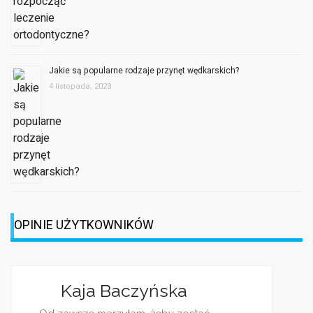
Jakie są popularne rodzaje przynęt wędkarskich?
4 listopada, 2023
OPINIE UŻYTKOWNIKÓW
Jagoda Bere
stać
Jestem dziennikarką, z 
ciekawości często śled
 nie
blogi. Wasz jest jed