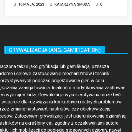
GRYWALIZACJA (ANG. GAMIFICATION)
maczona także jako gryfikacja lub gamifikacja, oznacza
adome i celowe zastosowanie mechanizmów i technik
orzystywanych podczas projektowania gier, w celu
ększania zaangażowania, lojalności, modyfikowania zachowań
rzyzwyczajeń ludzi. Grywalizacja wykorzystywana może być
o wsparcie dla rozwiązania konkretnych realnych problemów
rzez zmianę nastawień, nastrojów, czy obiektywizację
cesów. Założeniem grywalizacji jest ukierunkowanie działań jej
estników na określony cel, zgodny z oczekiwaniami autora
jektu i ich mobilizacji do podjęcia stosownych działań, nawet
li są one uważane za nudne lub rutynowe.
GRYWALIZACJA BIZNESOWA (ANG.
ENTERPRISE GAMIFICATION)