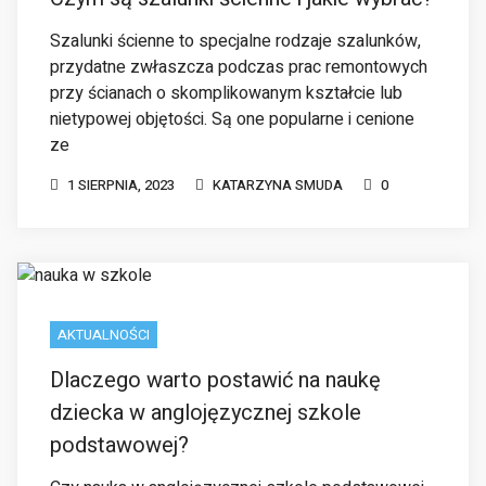
ze
1 SIERPNIA, 2023
KATARZYNA SMUDA
0
AKTUALNOŚCI
Dlaczego warto postawić na naukę
dziecka w anglojęzycznej szkole
podstawowej?
Czy nauka w anglojęzycznej szkole podstawowej
to dobre rozwiązanie dla twojego dziecka? Język
angielski stał się nieodłącznym elementem
naszego życia. Zdobywanie wiedzy i umiejętności
w