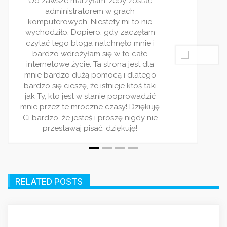
ęłam
ulubionych. Piszecie ba
ie i
rzetelnie. Wpisy pojawiaj
ałe
i zawsze traktują o j
t dla
zagadnieniu. Bardzo
atego
polecam ten serwis! Jes
ś taki
dla ludzi rządnych
adzić
iękuję
dy nie
RELATED POSTS
AKTUALNOŚCI
Serwis dla samochodów ciężarowych.
Jak wybrać właściwy?