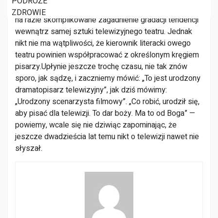
PODRÓŻE
Nazwać to można „specjalizacją talentu”.
Pozostawmy
ZDROWIE
na razie skomplikowane zagadnie­nie gradacji tendencji
wewnątrz samej sztuki te­lewizyjnego teatru. Jednak
nikt nie ma wątpli­wości, że kierownik literacki owego
teatru po­winien współpracować z określonym kręgiem
pi­sarzy.
Upłynie jeszcze trochę czasu, nie tak znów
spo­ro, jak sądzę, i zaczniemy mówić: „To jest uro­dzony
dramatopisarz telewizyjny”, jak dziś mó­wimy:
„Urodzony scenarzysta filmowy”. „Co robić, urodził się,
aby pisać dla telewizji. To dar boży. Ma to od Boga” —
powiemy, wcale się nie dziwiąc
zapominając, że
jeszcze dwadzieścia lat temu nikt o telewizji nawet nie
słyszał.