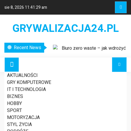
sie 8, 2026
11:41:29 am
GRYWALIZACJA24.PL
Recent News
Biuro zero waste – jak wdrożyć
ekologiczne rozwiązania w miejscu
pracy?
Etykiety logistyczne – klucz do
AKTUALNOŚCI
sprawnego zarządzania łańcuchem
GRY KOMPUTEROWE
dostaw
SPECJALIZACJA
IT I TECHNOLOGIA
Nowoczesne systemy
BIZNES
wykrywania usterek w liniach
HOBBY
energetycznych
TALENTU
SPORT
MOTORYZACJA
STYL ŻYCIA
AKTUALNOŚCI