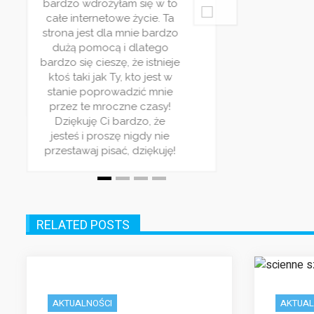
bardzo wdrożyłam się w to
ie
po
całe internetowe życie. Ta
z
strona jest dla mnie bardzo
zy
dużą pomocą i dlatego
ią
Ba
bardzo się cieszę, że istnieje
ktoś taki jak Ty, kto jest w
ki
stanie poprowadzić mnie
przez te mroczne czasy!
Dziękuję Ci bardzo, że
jesteś i proszę nigdy nie
przestawaj pisać, dziękuję!
RELATED POSTS
AKTUALNOŚCI
AKTUAL