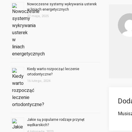
Nowoczesne systemy wykrywania usterek
w liniach energetycznych
27 maja, 2025
Kiedy warto rozpocząć leczenie
ortodontyczne?
16 lutego, 2024
Dod
Musis
Jakie są popularne rodzaje przynęt
wędkarskich?
4 listopada, 2023