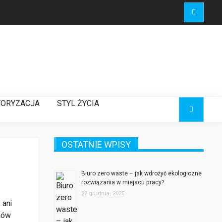
ORYZACJA
STYL ŻYCIA
OSTATNIE WPISY
Biuro zero waste – jak wdrożyć ekologiczne
rozwiązania w miejscu pracy?
22 grudnia, 2025
 ani
nów