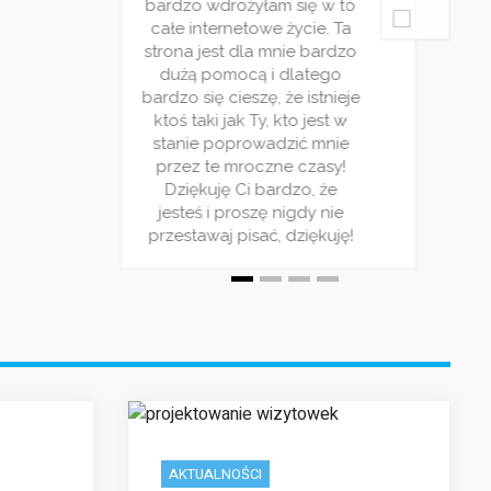
bardzo wdrożyłam się w to
bardzo wd
ecydowanie
poziom bo zdecydowanie
całe internetowe życie. Ta
całe inte
o co widzę
warto! Z tego co widzę
strona jest dla mnie bardzo
strona jes
logu cieszy
nowy cykl na blogu cieszy
dużą pomocą i dlatego
dużą po
pularnością
się ogromną popularnością
bardzo się cieszę, że istnieje
bardzo się 
warto tego
dlatego nie warto tego
ktoś taki jak Ty, kto jest w
ktoś taki 
zymam kciuki
zaniechać ! Trzymam kciuki
stanie poprowadzić mnie
stanie p
erwis!
za Wasz serwis!
przez te mroczne czasy!
przez te
Dziękuję Ci bardzo, że
Dziękuj
jesteś i proszę nigdy nie
jesteś i 
przestawaj pisać, dziękuję!
przestawaj
AKTUALNOŚCI