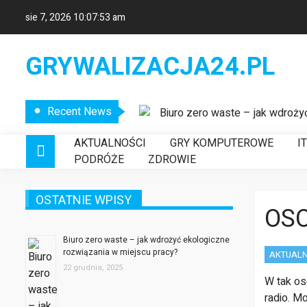
sie 7, 2026
10:07:53 am
GRYWALIZACJA24.PL
Recent News
Biuro zero waste – jak wdroży
Etykiety logistyczne – klucz
AKTUALNOŚCI
GRY KOMPUTEROWE
I
Nowoczesne systemy wykrywani
PODRÓŻE
ZDROWIE
OSTATNIE WPISY
OSO
Biuro zero waste – jak wdrożyć ekologiczne
rozwiązania w miejscu pracy?
AKTUALN
22 grudnia, 2025
W tak oso
radio. M