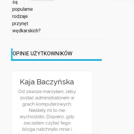
OPINIE UŻYTKOWNIKÓW
Kaja Baczyńska
Od zawsze marzyłam, żeby
zostać administratorem w
Jes
grach komputerowych.
pr
Niestety mi to nie
h
ś
wychodziło. Dopiero, gdy
ry
Wa
zaczęłam czytać tego
Na
ulu
bloga natchnęło mnie i
ci