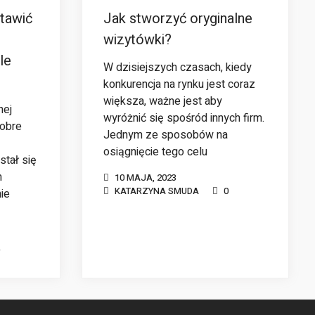
tawić
Jak stworzyć oryginalne
wizytówki?
le
W dzisiejszych czasach, kiedy
konkurencja na rynku jest coraz
większa, ważne jest aby
nej
wyróżnić się spośród innych firm.
dobre
Jednym ze sposobów na
osiągnięcie tego celu
stał się
m
10 MAJA, 2023
KATARZYNA SMUDA
0
ie