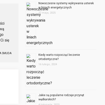
Nowoczesne systemy wykrywania usterek
w liniach energetycznych
27 maja, 2025
ści
ową
ego
Ci się
A SMUDA
Kiedy warto rozpocząć leczenie
ortodontyczne?
16 lutego, 2024
Jakie są popularne rodzaje przynęt
wędkarskich?
4 listopada, 2023