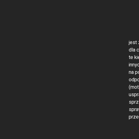
jest
dla 
te k
inny
na p
odpo
(mot
uspr
sprz
spra
prze