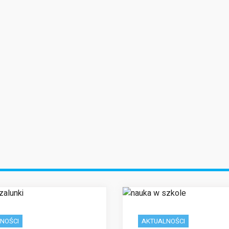
zamieszczacie ciekawe
jawiaja się regularnie i
poziom bo zd
treści związane z moimi
awsze traktują o jakimś
warto! Z teg
zainteresowaniami.
ciekwym zagadnieniu.
nowy cykl na b
Serdecznie Was polecam!
rdzo wszystkim polecam
się ogromną po
Tak trzymać!
ten serwis! Jest on
dlatego nie 
stworzony dla ludzi
zaniechać ! Tr
rządnych rozrywki!
za Wasz s
NOŚCI
AKTUALNOŚCI