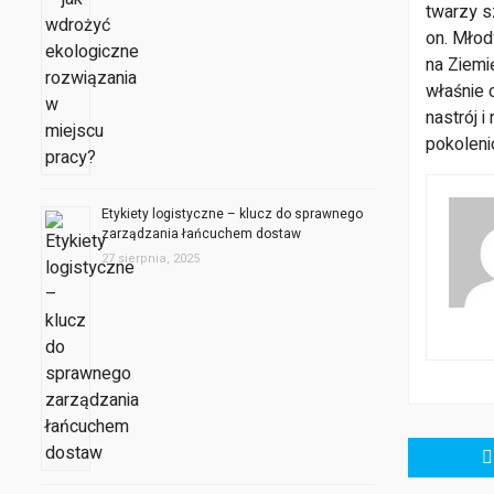
twarzy sz
on. Młod
na Ziemię
właśnie 
nastrój i
pokoleni
Etykiety logistyczne – klucz do sprawnego
zarządzania łańcuchem dostaw
27 sierpnia, 2025
Nawigacja
wpisu