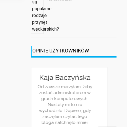
OPINIE UŻYTKOWNIKÓW
lina
Michalina
Kaja Baczyńska
Kaja 
ocka
Wisłocka
Od zawsze marzyłam, żeby
Od zawsze
zostać administratorem w
zostać a
lecam ten
Serdcznie polecam ten
grach komputerowych.
grach k
złam tutaj
serwis! Znalazłam tutaj
Niestety mi to nie
Niest
 ciekawych
bardzo wiele ciekawych
wychodziło. Dopiero, gdy
wychodzi
ka to dobry
wpisów! Rozrywka to dobry
zaczęłam czytać tego
zaczęła
poczytny! Na
temat, lekki i poczytny! Na
bloga natchnęło mnie i
bloga n
ajcie ten
prawdę trzymajcie ten