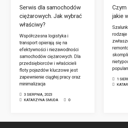
Serwis dla samochodów
Czym s
ciężarowych. Jak wybrać
jakie 
właściwy?
Szalunk
rodzaje
Współczesna logistyka i
zwłasz
transport opierają się na
remonto
efektywności i niezawodności
skompli
samochodów ciężarowych. Dla
nietypo
przedsiębiorców i właścicieli
popular
floty pojazdów kluczowe jest
zapewnienie ciągłej pracy oraz
1 SIER
minimalizacja
KATA
3 SIERPNIA, 2023
KATARZYNA SMUDA
0