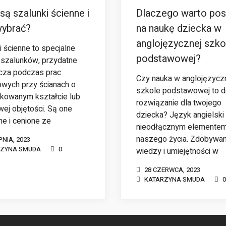
ą szalunki ścienne i
Dlaczego warto pos
wybrać?
na naukę dziecka w
anglojęzycznej szko
i ścienne to specjalne
podstawowej?
 szalunków, przydatne
cza podczas prac
Czy nauka w anglojęzycz
wych przy ścianach o
szkole podstawowej to 
kowanym kształcie lub
rozwiązanie dla twojego
wej objętości. Są one
dziecka? Język angielski 
ne i cenione ze
nieodłącznym elemente
naszego życia. Zdobywan
PNIA, 2023
RZYNA SMUDA
0
wiedzy i umiejętności w
28 CZERWCA, 2023
KATARZYNA SMUDA
0