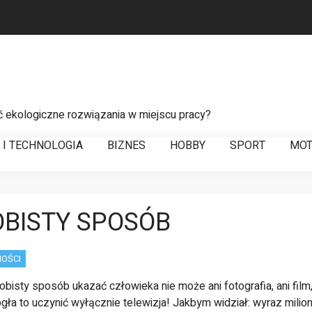
ć ekologiczne rozwiązania w miejscu pracy?
 do sprawnego zarządzania łańcuchem dostaw
T I TECHNOLOGIA
BIZNES
HOBBY
SPORT
MOT
a usterek w liniach energetycznych
BISTY SPOSÓB
OŚCI
bisty sposób ukazać człowieka nie mo­że ani fotografia, ani film,
ogła to uczynić wyłącznie telewizja!
Jakbym widział: wyraz milio