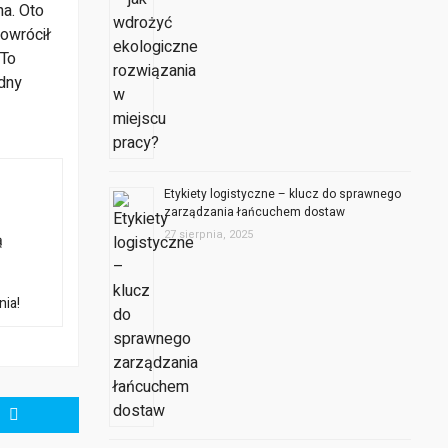
na. Oto
powrócił
 To
dny
Etykiety logistyczne – klucz do sprawnego
zarządzania łańcuchem dostaw
27 sierpnia, 2025
ą
nia!