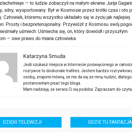
la­chetnieje — to ludzie zobaczyli na małym ekra­nie Jurija Gagari
y, silny, wy­sportowany. Był w Kosmosie przez krótki czas i oto 
. Człowiek, któremu wszystko układało się w życiu jak najlepiej.
on. Prosty i bezpretensjonalny. Przywiózł z Kosmosu swój pogo
 nieśmiały uśmiech. Uśmiecha się, on, który dowiódł i przy­szłym
om — swe prawo do miana czło­wieka.
Katarzyna Smuda
Jeśli szukasz miejsca w Internecie poświęconego w całości
rozrywce to doskonale trafiłeś. Jestem bardzo rozrywkow
osobą, znajomi mówią, że nie da się ze mną nudzić, dlatego
postanowiłam pisać tego bloga.
Mam nadzieję, że serwis Ci się podoba. Zapraszam do czyta
DZIĘKI TELEWIZJI
GDZIE TU FANTAZJA