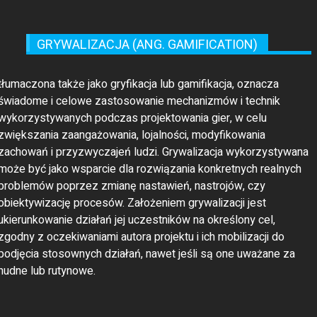
GRYWALIZACJA (ANG. GAMIFICATION)
tłumaczona także jako gryfikacja lub gamifikacja, oznacza
świadome i celowe zastosowanie mechanizmów i technik
wykorzystywanych podczas projektowania gier, w celu
zwiększania zaangażowania, lojalności, modyfikowania
zachowań i przyzwyczajeń ludzi. Grywalizacja wykorzystywana
może być jako wsparcie dla rozwiązania konkretnych realnych
problemów poprzez zmianę nastawień, nastrojów, czy
obiektywizację procesów. Założeniem grywalizacji jest
ukierunkowanie działań jej uczestników na określony cel,
zgodny z oczekiwaniami autora projektu i ich mobilizacji do
podjęcia stosownych działań, nawet jeśli są one uważane za
nudne lub rutynowe.