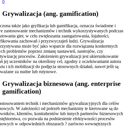
0
Grywalizacja (ang. gamification)
czona także jako gryfikacja lub gamifikacja, oznacza świadome i
we zastosowanie mechanizmów i technik wykorzystywanych podczas
ktowania gier, w celu zwiększania zaangażowania, lojalności,
ikowania zachowań i przyzwyczajeń ludzi. Grywalizacja
zystywana może być jako wsparcie dla rozwiązania konkretnych
ych problemów poprzez zmianę nastawień, nastrojów, czy
tywizację procesów. Założeniem grywalizacji jest ukierunkowanie
ań jej uczestników na określony cel, zgodny z oczekiwaniami autora
ktu i ich mobilizacji do podjęcia stosownych działań, nawet jeśli są
ważane za nudne lub rutynowe.
Grywalizacja biznesowa (ang. enterprise
gamification)
zastosowaniem technik i mechanizmów grywalizacyjnych dla celów
sowych. W zależności od potrzeb mechanizmy te kierowane są do
wników, klientów, kontrahentów lub innych partnerów biznesowych
siębiorstwa, co pozwala na podniesienie efektywności procesów
esowych w odpowiednich obszarach ? zarówno wewnętrznych