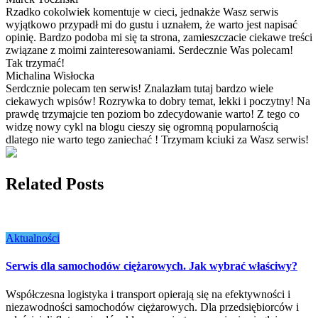
Rzadko cokolwiek komentuje w cieci, jednakże Wasz serwis
wyjątkowo przypadł mi do gustu i uznałem, że warto jest napisać
opinię. Bardzo podoba mi się ta strona, zamieszczacie ciekawe treści
związane z moimi zainteresowaniami. Serdecznie Was polecam!
Tak trzymać!
Michalina Wisłocka
Serdcznie polecam ten serwis! Znalazłam tutaj bardzo wiele
ciekawych wpisów! Rozrywka to dobry temat, lekki i poczytny! Na
prawdę trzymajcie ten poziom bo zdecydowanie warto! Z tego co
widzę nowy cykl na blogu cieszy się ogromną popularnością
dlatego nie warto tego zaniechać ! Trzymam kciuki za Wasz serwis!
Related Posts
Aktualności
Serwis dla samochodów ciężarowych. Jak wybrać właściwy?
Współczesna logistyka i transport opierają się na efektywności i
niezawodności samochodów ciężarowych. Dla przedsiębiorców i