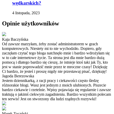
wędkarskich?
4 listopada, 2023
Opinie użytkowników
Kaja Baczyńska
Od zawsze marzyłam, żeby zostać administratorem w grach
komputerowych. Niestety mi to nie wychodziło. Dopiero, gdy
zaczęłam czytać tego bloga natchnęło mnie i bardzo wdrożyłam się
w to całe internetowe życie. Ta strona jest dla mnie bardzo dużą
pomocą i dlatego bardzo się cieszę, że istnieje ktoś taki jak Ty, kto
jest w stanie poprowadzić mnie przez te mroczne czasy! Dziękuję
Ci bardzo, że jesteś i proszę nigdy nie przestawaj pisać, dziękuję!
Jagoda Berezowska
Jestem dziennikarką, z racji pracy i ciekawości często śledzę
różnorakie blogi. Wasz jest jednym z moich ulubionych. Piszecie
bardzo ciekawie i rzetelnie. Wpisy pojawiaja się regularnie i zawsze
traktują o jakimś ciekwym zagadnieniu. Bardzo wszystkim polecam
ten serwis! Jest on stworzony dla ludzi rządnych rozrywki!
Marek Toczński