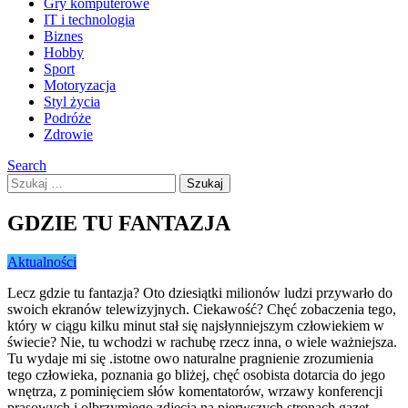
Gry komputerowe
IT i technologia
Biznes
Hobby
Sport
Motoryzacja
Styl życia
Podróże
Zdrowie
Search
Szukaj:
GDZIE TU FANTAZJA
Aktualności
Lecz gdzie tu fantazja? Oto dziesiątki milionów ludzi przywarło do
swoich ekranów telewizyj­nych. Ciekawość? Chęć zobaczenia tego,
który w ciągu kilku minut stał się najsłynniejszym czło­wiekiem w
świecie? Nie, tu wchodzi w rachubę rzecz inna, o wiele ważniejsza.
Tu wydaje mi się .istotne owo naturalne pragnienie zrozu­mienia
tego człowieka, poznania go bliżej, chęć osobista dotarcia do jego
wnętrza, z pominięciem słów komentatorów, wrzawy konferencji
praso­wych i olbrzymiego zdjęcia na pierwszych stro­nach gazet.