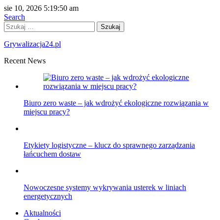
sie 10, 2026
5:19:50 am
Search
Szukaj:
Grywalizacja24.pl
Recent News
Biuro zero waste – jak wdrożyć ekologiczne rozwiązania w
miejscu pracy?
Etykiety logistyczne – klucz do sprawnego zarządzania
łańcuchem dostaw
Nowoczesne systemy wykrywania usterek w liniach
energetycznych
Aktualności