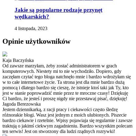
Jakie są popularne rodzaje przynęt
wędkarskich?
4 listopada, 2023
Opinie użytkowników
Kaja Baczyńska
Od zawsze marzyłam, żeby zostać administratorem w grach
komputerowych. Niestety mi to nie wychodziło. Dopiero, gdy
zaczęłam czytać tego bloga natchnęło mnie i bardzo wdrożyłam się
w to całe internetowe życie. Ta strona jest dla mnie bardzo dużą
pomocą i dlatego bardzo się cieszę, że istnieje ktoś taki jak Ty, kto
jest w stanie poprowadzić mnie przez te mroczne czasy! Dziękuję
Ci bardzo, że jesteś i proszę nigdy nie przestawaj pisać, dziękuję!
Jagoda Berezowska
Jestem dziennikarką, z racji pracy i ciekawości często śledzę
różnorakie blogi. Wasz jest jednym z moich ulubionych. Piszecie
bardzo ciekawie i rzetelnie. Wpisy pojawiaja się regularnie i zawsze
traktują o jakimś ciekwym zagadnieniu. Bardzo wszystkim polecam
ten serwis! Jest on stworzony dla ludzi rządnych rozrywki!