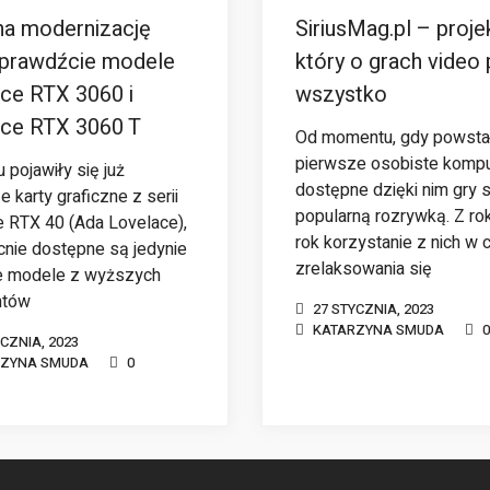
na modernizację
SiriusMag.pl – proje
prawdźcie modele
który o grach video
ce RTX 3060 i
wszystko
ce RTX 3060 T
Od momentu, gdy powsta
pierwsze osobiste kompu
 pojawiły się już
dostępne dzięki nim gry s
 karty graficzne z serii
popularną rozrywką. Z ro
 RTX 40 (Ada Lovelace),
rok korzystanie z nich w 
cnie dostępne są jedynie
zrelaksowania się
e modele z wyższych
ntów
27 STYCZNIA, 2023
KATARZYNA SMUDA
0
YCZNIA, 2023
RZYNA SMUDA
0