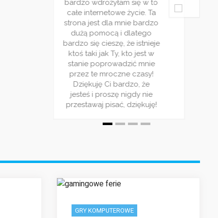
bardzo wdrożyłam się w to
bardzo wd
ecydowanie
poziom bo zdecydowanie
całe internetowe życie. Ta
całe inte
o co widzę
warto! Z tego co widzę
strona jest dla mnie bardzo
strona jes
logu cieszy
nowy cykl na blogu cieszy
dużą pomocą i dlatego
dużą po
pularnością
się ogromną popularnością
bardzo się cieszę, że istnieje
bardzo się 
warto tego
dlatego nie warto tego
ktoś taki jak Ty, kto jest w
ktoś taki 
zymam kciuki
zaniechać ! Trzymam kciuki
stanie poprowadzić mnie
stanie p
erwis!
za Wasz serwis!
przez te mroczne czasy!
przez te
Dziękuję Ci bardzo, że
Dziękuj
jesteś i proszę nigdy nie
jesteś i 
przestawaj pisać, dziękuję!
przestawaj
GRY KOMPUTEROWE