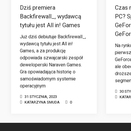
Dziś premiera
Czas 
Backfirewall_, wydawcą
PC? S
tytułu jest All in! Games
GeFor
GeFor
Już dziś debiutuje Backfirewall_,
wydawcą tytułu jest All in!
Na rynku
Games, a za produkcję
pierwsze
odpowiada szwajcarski zespół
GeForce
deweloperski Naraven Games.
ale obe
Gra opowiadająca historię o
droższ
samoświadomym systemie
segme
operacyjnym
30 ST
31 STYCZNIA, 2023
KATA
KATARZYNA SMUDA
0