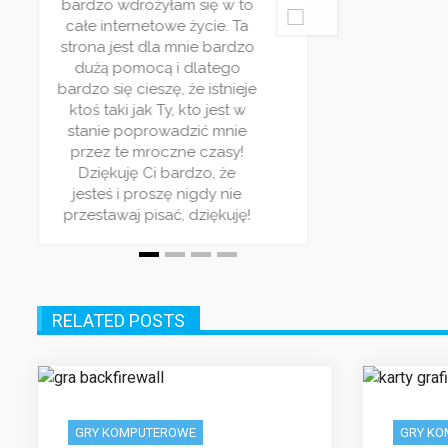
bardzo wdrożyłam się w to
ie
po
całe internetowe życie. Ta
z
strona jest dla mnie bardzo
zy
dużą pomocą i dlatego
ią
Ba
bardzo się cieszę, że istnieje
ktoś taki jak Ty, kto jest w
ki
stanie poprowadzić mnie
przez te mroczne czasy!
Dziękuję Ci bardzo, że
jesteś i proszę nigdy nie
przestawaj pisać, dziękuję!
RELATED POSTS
GRY KOMPUTEROWE
GRY K