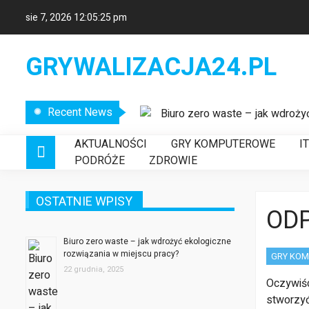
sie 7, 2026
12:05:25 pm
GRYWALIZACJA24.PL
Recent News
Biuro zero waste – jak wdroży
Etykiety logistyczne – klucz
AKTUALNOŚCI
GRY KOMPUTEROWE
I
Nowoczesne systemy wykrywani
PODRÓŻE
ZDROWIE
OSTATNIE WPISY
ODP
Biuro zero waste – jak wdrożyć ekologiczne
rozwiązania w miejscu pracy?
GRY KO
22 grudnia, 2025
Oczywiśc
stworzyć 