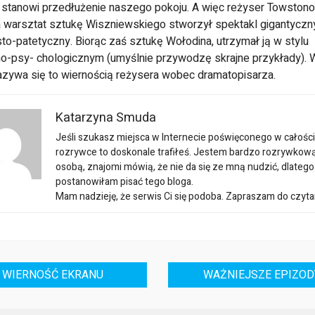
sta­nowi przedłużenie naszego pokoju.
A więc reżyser Towston
a war­sztat sztukę Wiszniewskiego stworzył spektakl gi­gantyczn
to-patetyczny. Biorąc zaś sztu­kę Wołodina, utrzymał ją w stylu
o-psy- chologicznym (umyślnie przywodzę skrajne przy­kłady). 
nazywa się to wierno­ścią reżysera wobec dramatopisarza.
Katarzyna Smuda
Jeśli szukasz miejsca w Internecie poświęconego w całości
rozrywce to doskonale trafiłeś. Jestem bardzo rozrywkow
osobą, znajomi mówią, że nie da się ze mną nudzić, dlatego
postanowiłam pisać tego bloga.
Mam nadzieję, że serwis Ci się podoba. Zapraszam do czyta
WIERNOŚĆ EKRANU
WAŻNIEJSZE EPIZOD