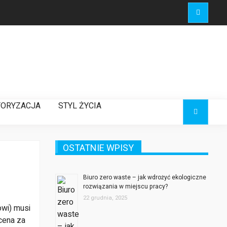
ORYZACJA
STYL ŻYCIA
OSTATNIE WPISY
Biuro zero waste – jak wdrożyć ekologiczne
rozwiązania w miejscu pracy?
22 grudnia, 2025
owi) musi
scena za