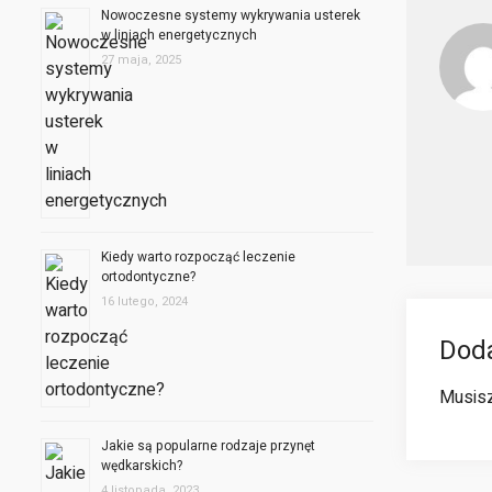
Nowoczesne systemy wykrywania usterek
w liniach energetycznych
27 maja, 2025
Kiedy warto rozpocząć leczenie
ortodontyczne?
16 lutego, 2024
Dod
Musis
Jakie są popularne rodzaje przynęt
wędkarskich?
4 listopada, 2023