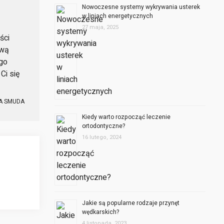
Nowoczesne systemy wykrywania usterek
w liniach energetycznych
27 maja, 2025
ści
ową
ego
Ci się
A SMUDA
Kiedy warto rozpocząć leczenie
ortodontyczne?
16 lutego, 2024
Jakie są popularne rodzaje przynęt
wędkarskich?
4 listopada, 2023