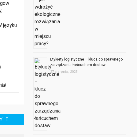
ogow
y,
W języku
Etykiety logistyczne – klucz do sprawnego
zarządzania łańcuchem dostaw
ą
27 sierpnia, 2025
nia!
Y