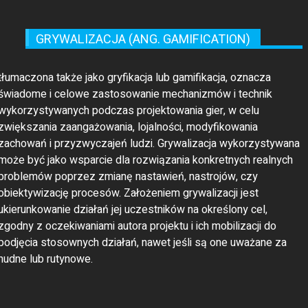
GRYWALIZACJA (ANG. GAMIFICATION)
tłumaczona także jako gryfikacja lub gamifikacja, oznacza
świadome i celowe zastosowanie mechanizmów i technik
wykorzystywanych podczas projektowania gier, w celu
zwiększania zaangażowania, lojalności, modyfikowania
zachowań i przyzwyczajeń ludzi. Grywalizacja wykorzystywana
może być jako wsparcie dla rozwiązania konkretnych realnych
problemów poprzez zmianę nastawień, nastrojów, czy
obiektywizację procesów. Założeniem grywalizacji jest
ukierunkowanie działań jej uczestników na określony cel,
zgodny z oczekiwaniami autora projektu i ich mobilizacji do
podjęcia stosownych działań, nawet jeśli są one uważane za
nudne lub rutynowe.