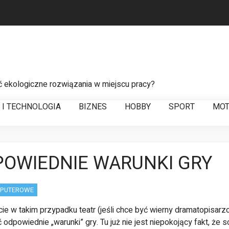
ć ekologiczne rozwiązania w miejscu pracy?
 do sprawnego zarządzania łańcuchem dostaw
T I TECHNOLOGIA
BIZNES
HOBBY
SPORT
MOT
a usterek w liniach energetycznych
OWIEDNIE WARUNKI GRY
MPUTEROWE
ie w takim przypadku teatr (jeśli chce być wierny dramatopisarz
odpowiednie „warunki” gry. Tu już nie jest niepokojący fakt, że 