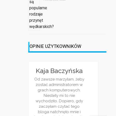
OPINIE UŻYTKOWNIKÓW
lina
Michalina
Kaja Baczyńska
Kaja 
ocka
Wisłocka
Od zawsze marzyłam, żeby
Od zawsze
zostać administratorem w
zostać a
lecam ten
Serdcznie polecam ten
grach komputerowych.
grach k
złam tutaj
serwis! Znalazłam tutaj
Niestety mi to nie
Niest
 ciekawych
bardzo wiele ciekawych
wychodziło. Dopiero, gdy
wychodzi
ka to dobry
wpisów! Rozrywka to dobry
zaczęłam czytać tego
zaczęła
poczytny! Na
temat, lekki i poczytny! Na
bloga natchnęło mnie i
bloga n
ajcie ten
prawdę trzymajcie ten