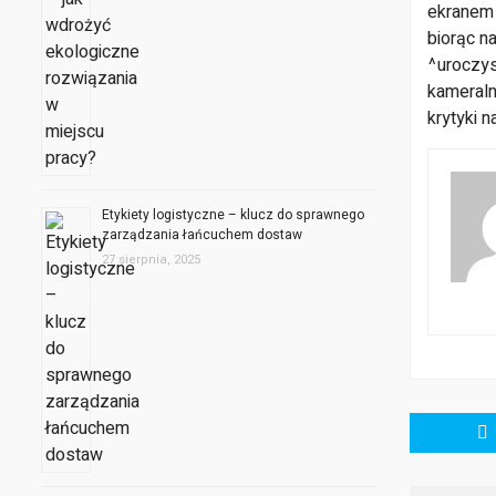
ekranem 
biorąc n
^uroczys
kameraln
krytyki 
Etykiety logistyczne – klucz do sprawnego
zarządzania łańcuchem dostaw
27 sierpnia, 2025
Nawigacja
wpisu