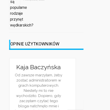
OPINIE UŻYTKOWNIKÓW
Kaja Baczyńska
Od zawsze marzyłam, żeby
zostać administratorem w
Jes
grach komputerowych.
pr
Niestety mi to nie
h
ś
wychodziło. Dopiero, gdy
ry
Wa
zaczęłam czytać tego
Na
ulu
bloga natchnęło mnie i
ci