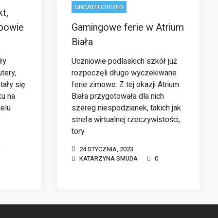
UNCATEGORIZED
kt,
 powie
Gamingowe ferie w Atrium
Biała
ły
Uczniowie podlaskich szkół już
tery,
rozpoczęli długo wyczekiwane
tały się
ferie zimowe. Z tej okazji Atrium
ku na
Biała przygotowała dla nich
celu
szereg niespodzianek, takich jak
strefa wirtualnej rzeczywistości,
tory
24 STYCZNIA, 2023
KATARZYNA SMUDA
0