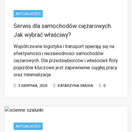
Jak wybrać właściwy?
Współczesna logistyka i transport opierają się na
efektywności i niezawodności samochodów
ciężarowych. Dla przedsiębiorców i właścicieli floty
pojazdów kluczowe jest zapewnienie ciągłej pracy
oraz minimalizacja
3 SIERPNIA, 2023
KATARZYNA SMUDA
0
AKTUALNOŚCI
Czym są szalunki ścienne i jakie wybrać?
Szalunki ścienne to specjalne rodzaje szalunków,
przydatne zwłaszcza podczas prac remontowych