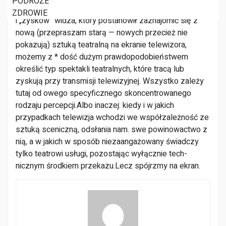
PODRÓŻE
A więc po sporządzeniu bilansu emocjonalnego „strat”,
ZDROWIE
i „zysków” widza, który postanowił za­znajomić się z
nową (przepraszam starą — no­wych przecież nie
pokazują) sztuką teatralną na ekranie telewizora,
możemy z * dość dużym praw­dopodobieństwem
określić typ spektakli teatral­nych, które tracą lub
zyskują przy transmisji te­lewizyjnej. Wszystko zależy
tutaj od owego specy­ficznego skoncentrowanego
rodzaju percepcji.
Albo inaczej: kiedy i w jakich
przypadkach te­lewizja wchodzi we współzależność ze
sztuką sce­niczną, odsłania nam. swe powinowactwo z
nią, a w jakich w sposób niezaangażowany świadczy
tylko teatrowi usługi, pozostając wyłącznie tech­
nicznym środkiem przekazu.
Lecz spójrzmy na ekran.