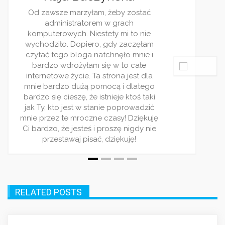
ciekawości czę
ty mi to nie
blogi. Wasz
gdy zaczęłam
ulubionych. Pis
chnęło mnie i
rzetelnie. Wpisy
ę w to całe
i zawsze trak
trona jest dla
zagadnieniu
cą i dlatego
polecam ten ser
nieje ktoś taki
dla ludzi 
ie poprowadzić
zasy! Dziękuję
roszę nigdy nie
dziękuję!
RELATED POSTS
AKTUALNOŚCI
Serwis dla samochodów ciężarowych.