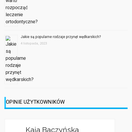
Jakie są popularne rodzaje przynęt wędkarskich?
4 listopada, 2023
OPINIE UŻYTKOWNIKÓW
yńska
Jagoda
żeby zostać
Jestem dzienni
w grach