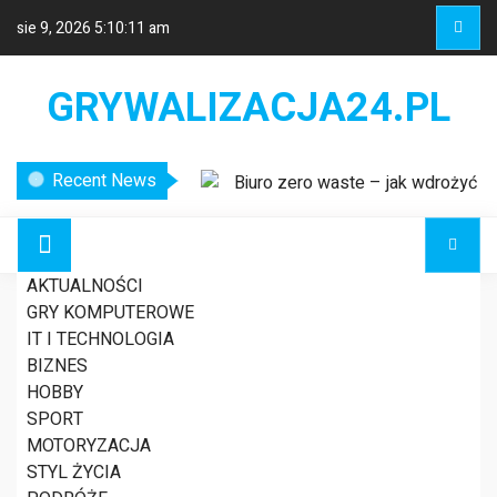
sie 9, 2026
5:10:11 am
GRYWALIZACJA24.PL
Recent News
Biuro zero waste – jak wdrożyć
ekologiczne rozwiązania w miejscu
pracy?
Etykiety logistyczne – klucz do
AKTUALNOŚCI
sprawnego zarządzania łańcuchem
GRY KOMPUTEROWE
dostaw
EMOCJONALNY
IT I TECHNOLOGIA
Nowoczesne systemy
BIZNES
wykrywania usterek w liniach
HOBBY
energetycznych
BILANS
SPORT
MOTORYZACJA
STYL ŻYCIA
AKTUALNOŚCI