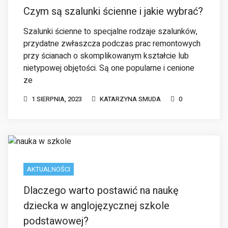
przy ścianach o skomplikowanym kształcie lub
nietypowej objętości. Są one popularne i cenione
ze
1 SIERPNIA, 2023
KATARZYNA SMUDA
0
AKTUALNOŚCI
Dlaczego warto postawić na naukę
dziecka w anglojęzycznej szkole
podstawowej?
Czy nauka w anglojęzycznej szkole podstawowej
to dobre rozwiązanie dla twojego dziecka? Język
angielski stał się nieodłącznym elementem
naszego życia. Zdobywanie wiedzy i umiejętności