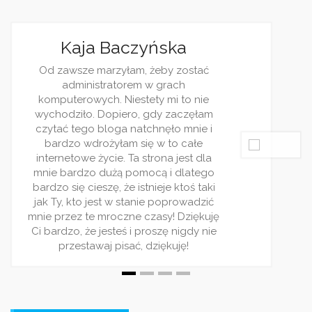
ska
Jagoda B
y zostać
Jestem dziennikark
rach
ciekawości często
i to nie
blogi. Wasz jes
 zaczęłam
ulubionych. Piszeci
ło mnie i
rzetelnie. Wpisy poj
to całe
i zawsze traktują
a jest dla
zagadnieniu. B
i dlatego
polecam ten serwis
e ktoś taki
dla ludzi rząd
oprowadzić
! Dziękuję
ę nigdy nie
kuję!
OSTATNIE WPISY