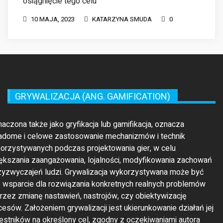
GRYWALIZACJA (ANG. GAMIFICATION)
maczona także jako gryfikacja lub gamifikacja, oznacza
adome i celowe zastosowanie mechanizmów i technik
orzystywanych podczas projektowania gier, w celu
ększania zaangażowania, lojalności, modyfikowania zachowań
rzyzwyczajeń ludzi. Grywalizacja wykorzystywana może być
o wsparcie dla rozwiązania konkretnych realnych problemów
rzez zmianę nastawień, nastrojów, czy obiektywizację
cesów. Założeniem grywalizacji jest ukierunkowanie działań jej
estników na określony cel, zgodny z oczekiwaniami autora
jektu i ich mobilizacji do podjęcia stosownych działań, nawet
li są one uważane za nudne lub rutynowe.
GRYWALIZACJA BIZNESOWA (ANG.