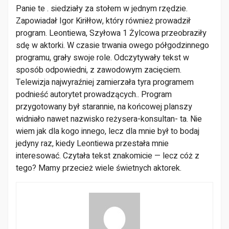
Panie te . sie­działy za stołem w jednym rzędzie.
Zapowiadał Igor Kiriłłow, który również prowadził
program. Leontiewa, Szyłowa 1 Żylcowa przeobraziły
sdę w aktorki. W czasie trwania owego półgodzinne­go
programu, grały swoje role. Odczytywały tekst w
sposób odpowiedni, z zawodowym zacięciem.
Telewizja najwyraźniej zamierzała tyra progra­mem
podnieść autorytet prowadzących.. Program
przygotowany był starannie, na końcowej plan­szy
widniało nawet nazwisko reżysera-konsultan- ta.
Nie
wiem jak dla kogo innego, lecz dla mnie był to bodaj
jedyny raz, kiedy Leontiewa prze­stała mnie
interesować. Czytała tekst znakomi­cie — lecz cóż z
tego? Mamy przecież wiele świetnych aktorek.