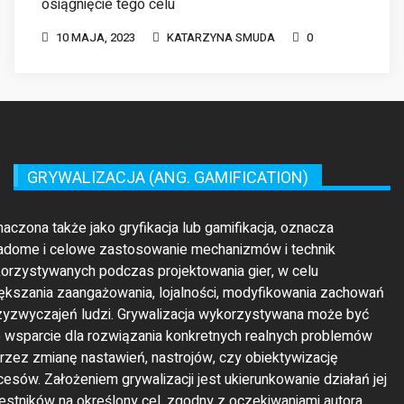
osiągnięcie tego celu
10 MAJA, 2023
KATARZYNA SMUDA
0
GRYWALIZACJA (ANG. GAMIFICATION)
maczona także jako gryfikacja lub gamifikacja, oznacza
adome i celowe zastosowanie mechanizmów i technik
orzystywanych podczas projektowania gier, w celu
ększania zaangażowania, lojalności, modyfikowania zachowań
rzyzwyczajeń ludzi. Grywalizacja wykorzystywana może być
o wsparcie dla rozwiązania konkretnych realnych problemów
rzez zmianę nastawień, nastrojów, czy obiektywizację
cesów. Założeniem grywalizacji jest ukierunkowanie działań jej
estników na określony cel, zgodny z oczekiwaniami autora