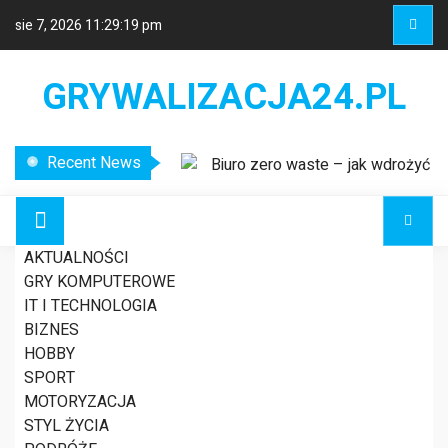
sie 7, 2026
11:29:19 pm
GRYWALIZACJA24.PL
Recent News
Biuro zero waste – jak wdrożyć
ekologiczne rozwiązania w miejscu
pracy?
Etykiety logistyczne – klucz do
AKTUALNOŚCI
sprawnego zarządzania łańcuchem
GRY KOMPUTEROWE
dostaw
Jakie komputery są
IT I TECHNOLOGIA
Nowoczesne systemy
BIZNES
wykrywania usterek w liniach
HOBBY
energetycznych
dobre do gier
SPORT
MOTORYZACJA
STYL ŻYCIA
GRY KOMPUTEROWE