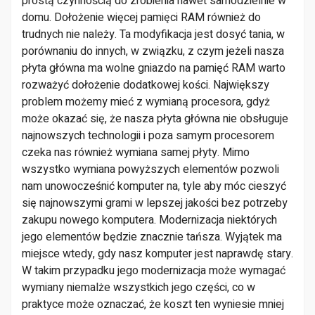
prostą czynnością do zrobienia nawet samodzielnie w
domu. Dołożenie więcej pamięci RAM również do
trudnych nie należy. Ta modyfikacja jest dosyć tania, w
porównaniu do innych, w związku, z czym jeżeli nasza
płyta główna ma wolne gniazdo na pamięć RAM warto
rozważyć dołożenie dodatkowej kości. Największy
problem możemy mieć z wymianą procesora, gdyż
może okazać się, że nasza płyta główna nie obsługuje
najnowszych technologii i poza samym procesorem
czeka nas również wymiana samej płyty. Mimo
wszystko wymiana powyższych elementów pozwoli
nam unowocześnić komputer na, tyle aby móc cieszyć
się najnowszymi grami w lepszej jakości bez potrzeby
zakupu nowego komputera. Modernizacja niektórych
jego elementów będzie znacznie tańsza. Wyjątek ma
miejsce wtedy, gdy nasz komputer jest naprawdę stary.
W takim przypadku jego modernizacja może wymagać
wymiany niemalże wszystkich jego części, co w
praktyce może oznaczać, że koszt ten wyniesie mniej