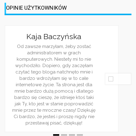
Jagoda Berezowska
Jestem dziennikarką, z racji pracy i
ciekawości często śledzę różnorakie
blogi. Wasz jest jednym z moich
ulubionych. Piszecie bardzo ciekawie 
rzetelnie. Wpisy pojawiaja się regularni
i zawsze traktują o jakimś ciekwym
zagadnieniu. Bardzo wszystkim
polecam ten serwis! Jest on stworzon
dla ludzi rządnych rozrywki!
RELATED POSTS