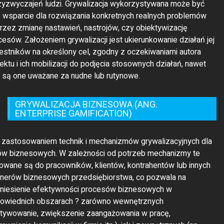
jektu i ich mobilizacji do podjęcia stosownych działań, nawet
li są one uważane za nudne lub rutynowe.
GRYWALIZACJA BIZNESOWA (ANG.
ENTERPRISE GAMIFICATION)
t zastosowaniem technik i mechanizmów grywalizacyjnych dla
ów biznesowych. W zależności od potrzeb mechanizmy te
rowane są do pracowników, klientów, kontrahentów lub innych
tnerów biznesowych przedsiębiorstwa, co pozwala na
niesienie efektywności procesów biznesowych w
owiednich obszarach ? zarówno wewnętrznych
tywowanie, zwiększenie zaangażowania w pracę,
awnienie komunikacji w firmie itp.), jak i zewnętrznych (np.
zedaży, marketingu, rekrutacji itp.). Grywalizacja biznesowa
awdza się w rozwiązywaniu konkretnych problemów
edsiębiorstwa, zespołu, czy sektora.