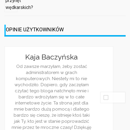
OPINIE UŻYTKOWNIKÓW
Jagoda Berezowska
Jestem dziennikarką, z racji pracy i
ciekawości często śledzę różnorakie
blogi. Wasz jest jednym z moich
ulubionych. Piszecie bardzo ciekawie 
rzetelnie. Wpisy pojawiaja się regularni
i zawsze traktują o jakimś ciekwym
zagadnieniu. Bardzo wszystkim
polecam ten serwis! Jest on stworzon
dla ludzi rządnych rozrywki!