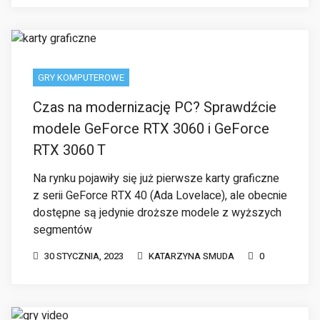
Czas na modernizację PC? Sprawdźcie
modele GeForce RTX 3060 i GeForce
RTX 3060 T
Na rynku pojawiły się już pierwsze karty graficzne
z serii GeForce RTX 40 (Ada Lovelace), ale obecnie
dostępne są jedynie droższe modele z wyższych
segmentów
30 STYCZNIA, 2023
KATARZYNA SMUDA
0
GRY KOMPUTEROWE
SiriusMag.pl – projekt, który o grach
video powie wszystko