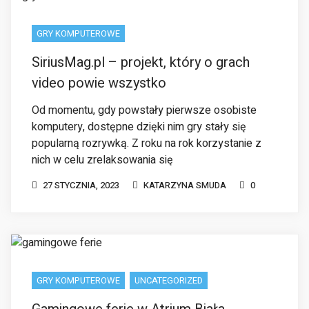
Od momentu, gdy powstały pierwsze osobiste
komputery, dostępne dzięki nim gry stały się
popularną rozrywką. Z roku na rok korzystanie z
nich w celu zrelaksowania się
27 STYCZNIA, 2023
KATARZYNA SMUDA
0
GRY KOMPUTEROWE
UNCATEGORIZED
Gamingowe ferie w Atrium Biała
Uczniowie podlaskich szkół już rozpoczęli długo
wyczekiwane ferie zimowe. Z tej okazji Atrium
Biała przygotowała dla nich szereg niespodzianek,
takich jak strefa wirtualnej rzeczywistości, tory