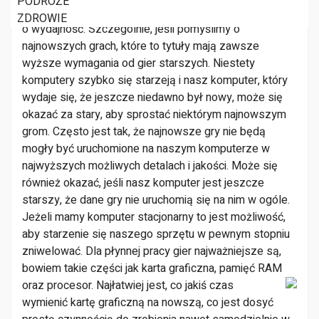
PODRÓŻE
Nie każdy komputer jest jednakowo dobry, jeśli chodzi
ZDROWIE
o wydajność. Szczególnie, jeśli pomyślimy o
najnowszych grach, które to tytuły mają zawsze
wyższe wymagania od gier starszych. Niestety
komputery szybko się starzeją i nasz komputer, który
wydaje się, że jeszcze niedawno był nowy, może się
okazać za stary, aby sprostać niektórym najnowszym
grom. Często jest tak, że najnowsze gry nie będą
mogły być uruchomione na naszym komputerze w
najwyższych możliwych detalach i jakości. Może się
również okazać, jeśli nasz komputer jest jeszcze
starszy, że dane gry nie uruchomią się na nim w ogóle.
Jeżeli mamy komputer stacjonarny to jest możliwość,
aby starzenie się naszego sprzętu w pewnym stopniu
zniwelować. Dla płynnej pracy gier najważniejsze są,
bowiem takie części jak karta graficzna, pamięć RAM
oraz procesor.
Najłatwiej jest, co jakiś czas
wymienić kartę graficzną na nowszą, co jest dosyć