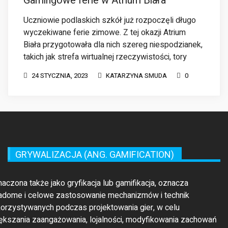
24 STYCZNIA, 2023
KATARZYNA SMUDA
0
GRYWALIZACJA (ANG. GAMIFICATION)
maczona także jako gryfikacja lub gamifikacja, oznacza
adome i celowe zastosowanie mechanizmów i technik
orzystywanych podczas projektowania gier, w celu
ększania zaangażowania, lojalności, modyfikowania zachowań
rzyzwyczajeń ludzi. Grywalizacja wykorzystywana może być
o wsparcie dla rozwiązania konkretnych realnych problemów
rzez zmianę nastawień, nastrojów, czy obiektywizację
cesów. Założeniem grywalizacji jest ukierunkowanie działań jej
estników na określony cel, zgodny z oczekiwaniami autora