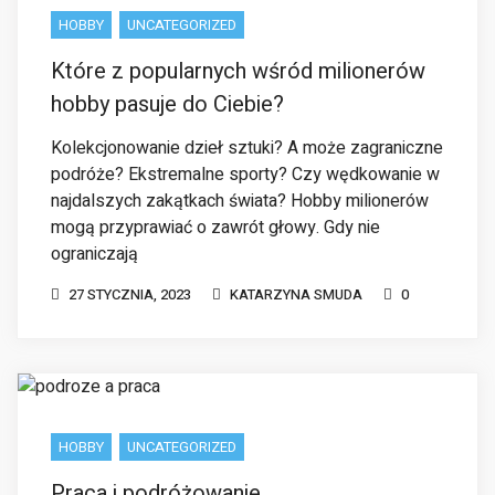
Kolekcjonowanie dzieł sztuki? A może zagraniczne
podróże? Ekstremalne sporty? Czy wędkowanie w
najdalszych zakątkach świata? Hobby milionerów
mogą przyprawiać o zawrót głowy. Gdy nie
ograniczają
27 STYCZNIA, 2023
KATARZYNA SMUDA
0
HOBBY
UNCATEGORIZED
Praca i podróżowanie
Praca i podróżowanie? Te dwa słowa brzmią jak
antonimy. Dla wielu osób pierwszym skojarzeniem
przy haśle „praca”, jest praca stacjonarna przy