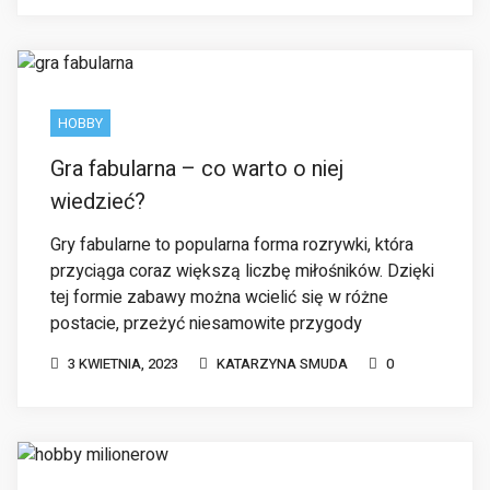
HOBBY
Gra fabularna – co warto o niej
wiedzieć?
Gry fabularne to popularna forma rozrywki, która
przyciąga coraz większą liczbę miłośników. Dzięki
tej formie zabawy można wcielić się w różne
postacie, przeżyć niesamowite przygody
3 KWIETNIA, 2023
KATARZYNA SMUDA
0
HOBBY
UNCATEGORIZED
Które z popularnych wśród milionerów
hobby pasuje do Ciebie?