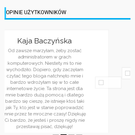
Jagoda Berezowska
Jestem dziennikarką, z racji pracy i
ciekawości często śledzę różnorakie
blogi. Wasz jest jednym z moich
ulubionych. Piszecie bardzo ciekawie i
rzetelnie. Wpisy pojawiaja się regularnie
i zawsze traktują o jakimś ciekwym
zagadnieniu. Bardzo wszystkim
polecam ten serwis! Jest on stworzony
dla ludzi rządnych rozrywki!
RELATED POSTS