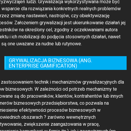
jektu i ich mobilizacji do podjęcia stosownych działań, nawet
li są one uważane za nudne lub rutynowe.
GRYWALIZACJA BIZNESOWA (ANG.
ENTERPRISE GAMIFICATION)
t zastosowaniem technik i mechanizmów grywalizacyjnych dla
ów biznesowych. W zależności od potrzeb mechanizmy te
rowane są do pracowników, klientów, kontrahentów lub innych
tnerów biznesowych przedsiębiorstwa, co pozwala na
niesienie efektywności procesów biznesowych w
owiednich obszarach ? zarówno wewnętrznych
tywowanie, zwiększenie zaangażowania w pracę,
awnienie komunikacji w firmie itp.), jak i zewnętrznych (np.
zedaży, marketingu, rekrutacji itp.). Grywalizacja biznesowa
awdza się w rozwiązywaniu konkretnych problemów
edsiębiorstwa, zespołu, czy sektora.