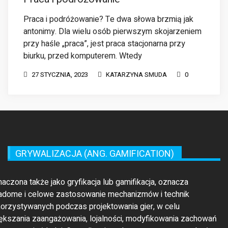
biurku, przed komputerem. Wtedy
27 STYCZNIA, 2023
KATARZYNA SMUDA
0
GRYWALIZACJA (ANG. GAMIFICATION)
maczona także jako gryfikacja lub gamifikacja, oznacza
adome i celowe zastosowanie mechanizmów i technik
orzystywanych podczas projektowania gier, w celu
ększania zaangażowania, lojalności, modyfikowania zachowań
rzyzwyczajeń ludzi. Grywalizacja wykorzystywana może być
o wsparcie dla rozwiązania konkretnych realnych problemów
rzez zmianę nastawień, nastrojów, czy obiektywizację
cesów. Założeniem grywalizacji jest ukierunkowanie działań jej
estników na określony cel, zgodny z oczekiwaniami autora