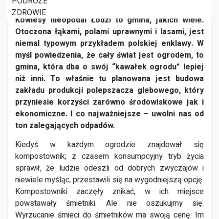
PODRÓŻE
HOBBY
ZDROWIE
Kowiesy nieopodal Łodzi to gmina, jakich wiele.
Otoczona łąkami, polami uprawnymi i lasami, jest
niemal typowym przykładem polskiej enklawy. W
myśl powiedzenia, że cały świat jest ogrodem, to
gmina, która dba o swój “kawałek ogrodu” lepiej
niż inni. To właśnie tu planowana jest budowa
zakładu produkcji polepszacza glebowego, który
przyniesie korzyści zarówno środowiskowe jak i
ekonomiczne. I co najważniejsze – uwolni nas od
ton zalegających odpadów.
Kiedyś w każdym ogrodzie znajdował się
kompostownik; z czasem konsumpcyjny tryb życia
sprawił, że ludzie odeszli od dobrych zwyczajów i
niewiele myśląc, przestawili się na wygodniejszą opcję.
Kompostowniki zaczęły znikać, w ich miejsce
powstawały śmietniki. Ale nie oszukujmy się.
Wyrzucanie śmieci do śmietników ma swoją cenę. Im