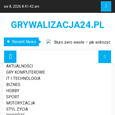
sie 8, 2026
8:41:42 am
GRYWALIZACJA24.PL
Recent News
Biuro zero waste – jak wdrożyć
ekologiczne rozwiązania w miejscu
pracy?
Etykiety logistyczne – klucz do
AKTUALNOŚCI
sprawnego zarządzania łańcuchem
GRY KOMPUTEROWE
dostaw
IT I TECHNOLOGIA
Nowoczesne systemy
Jak stworzyć naturalny
BIZNES
wykrywania usterek w liniach
HOBBY
energetycznych
SPORT
dom w swojej okolicy?
MOTORYZACJA
STYL ŻYCIA