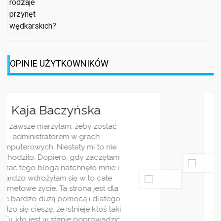
OPINIE UŻYTKOWNIKÓW
Jagoda Berezowska
Jestem dziennikarką, z racji pracy i
ciekawości często śledzę różnorakie
blogi. Wasz jest jednym z moich
ulubionych. Piszecie bardzo ciekawie i
rzetelnie. Wpisy pojawiaja się regularnie
i zawsze traktują o jakimś ciekwym
zagadnieniu. Bardzo wszystkim
polecam ten serwis! Jest on stworzony
dla ludzi rządnych rozrywki!