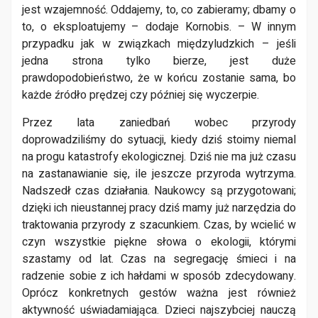
jest wzajemność. Oddajemy, to, co zabieramy; dbamy o
to, o eksploatujemy – dodaje Kornobis. – W innym
przypadku jak w związkach międzyludzkich – jeśli
jedna strona tylko bierze, jest duże
prawdopodobieństwo, że w końcu zostanie sama, bo
każde źródło prędzej czy później się wyczerpie.
Przez lata zaniedbań wobec przyrody
doprowadziliśmy do sytuacji, kiedy dziś stoimy niemal
na progu katastrofy ekologicznej. Dziś nie ma już czasu
na zastanawianie się, ile jeszcze przyroda wytrzyma.
Nadszedł czas działania. Naukowcy są przygotowani;
dzięki ich nieustannej pracy dziś mamy już narzędzia do
traktowania przyrody z szacunkiem. Czas, by wcielić w
czyn wszystkie piękne słowa o ekologii, którymi
szastamy od lat. Czas na segregację śmieci i na
radzenie sobie z ich hałdami w sposób zdecydowany.
Oprócz konkretnych gestów ważna jest również
aktywność uświadamiająca. Dzieci najszybciej nauczą