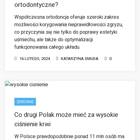
możliwości korygowania nieprawidłowości zgryzu,
co przyczynia się nie tylko do poprawy estetyki
uśmiechu, ale także do optymalizacji
funkcjonowania całego układu
16 LUTEGO, 2024
KATARZYNA SMUDA
0
ZDROWIE
Co drugi Polak może mieć za wysokie
ciśnienie krwi
W Polsce prawdopodobnie ponad 11 mln osób ma
nadciśnienie tętnicze (>140/90 mmHg), a kolejne
6–7 mln ma podwyższone ciśnienie krwi powyżej