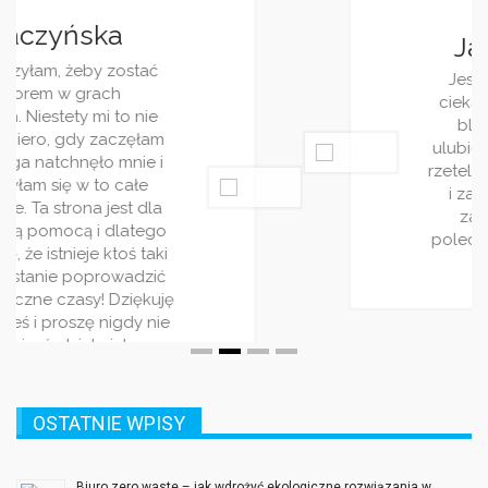
Jagoda Berezowska
Jestem dziennikarką, z racji pracy i
ciekawości często śledzę różnorakie
blogi. Wasz jest jednym z moich
ulubionych. Piszecie bardzo ciekawie i
rzetelnie. Wpisy pojawiaja się regularnie
i zawsze traktują o jakimś ciekwym
zagadnieniu. Bardzo wszystkim
polecam ten serwis! Jest on stworzony
dla ludzi rządnych rozrywki!
OSTATNIE WPISY
Biuro zero waste – jak wdrożyć ekologiczne rozwiązania w
miejscu pracy?