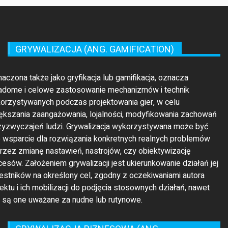
GRYWALIZACJA (ANG. GAMIFICATION)
maczona także jako gryfikacja lub gamifikacja, oznacza
adome i celowe zastosowanie mechanizmów i technik
orzystywanych podczas projektowania gier, w celu
ększania zaangażowania, lojalności, modyfikowania zachowań
rzyzwyczajeń ludzi. Grywalizacja wykorzystywana może być
o wsparcie dla rozwiązania konkretnych realnych problemów
rzez zmianę nastawień, nastrojów, czy obiektywizację
cesów. Założeniem grywalizacji jest ukierunkowanie działań jej
estników na określony cel, zgodny z oczekiwaniami autora
jektu i ich mobilizacji do podjęcia stosownych działań, nawet
li są one uważane za nudne lub rutynowe.
GRYWALIZACJA BIZNESOWA (ANG.
ENTERPRISE GAMIFICATION)