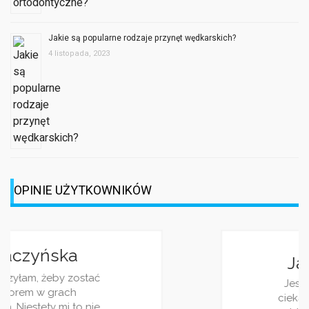
Jakie są popularne rodzaje przynęt wędkarskich?
4 listopada, 2023
OPINIE UŻYTKOWNIKÓW
Jagoda Berezowska
Jestem dziennikarką, z racji pracy i
ciekawości często śledzę różnorakie
blogi. Wasz jest jednym z moich
ulubionych. Piszecie bardzo ciekawie i