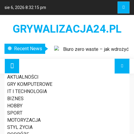
sie 6, 2026
8:32:15 pm
GRYWALIZACJA24.PL
Recent News
Biuro zero waste – jak wdrożyć
ekologiczne rozwiązania w miejscu
pracy?
Etykiety logistyczne – klucz do
AKTUALNOŚCI
sprawnego zarządzania łańcuchem
GRY KOMPUTEROWE
dostaw
IT I TECHNOLOGIA
Nowoczesne systemy
5 porad dla przyszłych
BIZNES
wykrywania usterek w liniach
HOBBY
energetycznych
SPORT
mam, czyli jak dbać o
MOTORYZACJA
STYL ŻYCIA