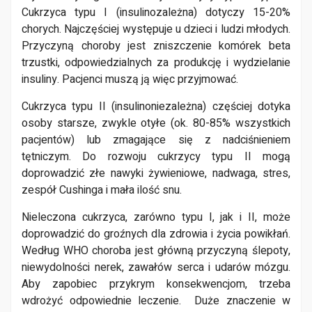
Cukrzyca typu I (insulinozależna) dotyczy 15-20%
chorych. Najczęściej występuje u dzieci i ludzi młodych.
Przyczyną choroby jest zniszczenie komórek beta
trzustki, odpowiedzialnych za produkcję i wydzielanie
insuliny. Pacjenci muszą ją więc przyjmować.
Cukrzyca typu II (insulinoniezależna) częściej dotyka
osoby starsze, zwykle otyłe (ok. 80-85% wszystkich
pacjentów) lub zmagające się z nadciśnieniem
tętniczym. Do rozwoju cukrzycy typu II mogą
doprowadzić złe nawyki żywieniowe, nadwaga, stres,
zespół Cushinga i mała ilość snu.
Nieleczona cukrzyca, zarówno typu I, jak i II, może
doprowadzić do groźnych dla zdrowia i życia powikłań.
Według WHO choroba jest główną przyczyną ślepoty,
niewydolności nerek, zawałów serca i udarów mózgu.
Aby zapobiec przykrym konsekwencjom, trzeba
wdrożyć odpowiednie leczenie. Duże znaczenie w