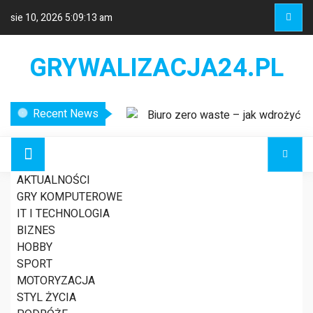
sie 10, 2026
5:09:13 am
GRYWALIZACJA24.PL
Recent News
Biuro zero waste – jak wdrożyć
ekologiczne rozwiązania w miejscu
pracy?
Etykiety logistyczne – klucz do
AKTUALNOŚCI
sprawnego zarządzania łańcuchem
GRY KOMPUTEROWE
dostaw
IT I TECHNOLOGIA
Nowoczesne systemy
Polskie gwiazdy z
BIZNES
wykrywania usterek w liniach
HOBBY
energetycznych
SPORT
cukrzycą – Światowy
MOTORYZACJA
STYL ŻYCIA