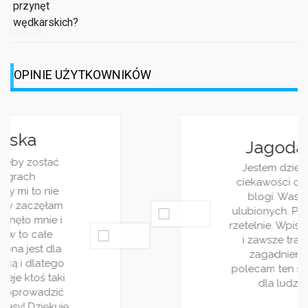
OPINIE UŻYTKOWNIKÓW
Jagoda Berezowska
Jestem dziennikarką, z racji pracy i
ciekawości często śledzę różnorakie
blogi. Wasz jest jednym z moich
ulubionych. Piszecie bardzo ciekawie i
rzetelnie. Wpisy pojawiaja się regularnie
i zawsze traktują o jakimś ciekwym
zagadnieniu. Bardzo wszystkim
polecam ten serwis! Jest on stworzony
dla ludzi rządnych rozrywki!