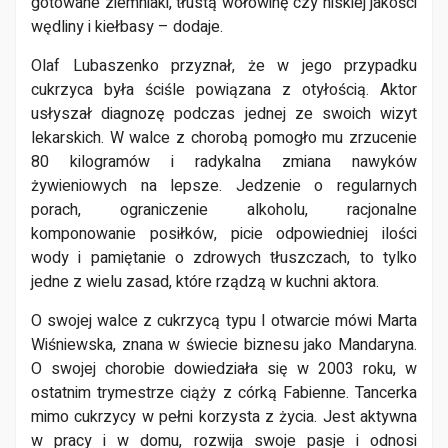
gotowane ziemniaki, tłustą wołowinę czy niskiej jakości
wędliny i kiełbasy – dodaje.
Olaf Lubaszenko przyznał, że w jego przypadku
cukrzyca była ściśle powiązana z otyłością. Aktor
usłyszał diagnozę podczas jednej ze swoich wizyt
lekarskich. W walce z chorobą pomogło mu zrzucenie
80 kilogramów i radykalna zmiana nawyków
żywieniowych na lepsze. Jedzenie o regularnych
porach, ograniczenie alkoholu, racjonalne
komponowanie posiłków, picie odpowiedniej ilości
wody i pamiętanie o zdrowych tłuszczach, to tylko
jedne z wielu zasad, które rządzą w kuchni aktora.
O swojej walce z cukrzycą typu I otwarcie mówi Marta
Wiśniewska, znana w świecie biznesu jako Mandaryna.
O swojej chorobie dowiedziała się w 2003 roku, w
ostatnim trymestrze ciąży z córką Fabienne. Tancerka
mimo cukrzycy w pełni korzysta z życia. Jest aktywna
w pracy i w domu, rozwija swoje pasje i odnosi