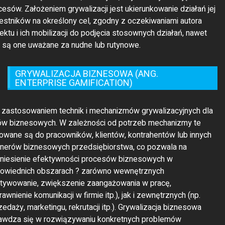
estników na określony cel, zgodny z oczekiwaniami autora
jektu i ich mobilizacji do podjęcia stosownych działań, nawet
li są one uważane za nudne lub rutynowe.
GRYWALIZACJA BIZNESOWA (ANG.
ENTERPRISE GAMIFICATION)
t zastosowaniem technik i mechanizmów grywalizacyjnych dla
ów biznesowych. W zależności od potrzeb mechanizmy te
rowane są do pracowników, klientów, kontrahentów lub innych
tnerów biznesowych przedsiębiorstwa, co pozwala na
niesienie efektywności procesów biznesowych w
owiednich obszarach ? zarówno wewnętrznych
tywowanie, zwiększenie zaangażowania w pracę,
awnienie komunikacji w firmie itp.), jak i zewnętrznych (np.
zedaży, marketingu, rekrutacji itp.). Grywalizacja biznesowa
awdza się w rozwiązywaniu konkretnych problemów
edsiębiorstwa, zespołu, czy sektora.