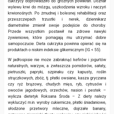
cukrzycy doprowadziło do groźnych powikłań. Doznał
wylewu krwi do mózgu, uszkodzenia wzroku i naczyń
krwionośnych. Po żmudnej i bolesnej rehabilitacji oraz
przeszczepach trzustki i nerek, dziennikarz
diametralnie zmienił swoje podejście do choroby.
Przede wszystkim postawił na zdrowe nawyki
żywieniowe, które pomagają mu utrzymać dobre
samopoczucie. Dieta cukrzyka powinna opierać się na
produktach o niskim indeksie glikemicznym (IG < 55).
W jadłospisie nie może zabraknąć kefirów i jogurtów
naturalnych, warzyw, a zwłaszcza pomidorów, sałaty,
pietruszki, papryki, szpinaku czy kapusty, roślin
strączkowych, zbóż, tj. płatki owsiane, kasza gryczana
czy ryż brązowy, chudych mięs, ryb, cytrusów i
owoców jagodowych, orzechów, nasion i pestek –
wylicza dietetyk Roksana Środa – Z diety należy
wykluczyć m.in. wyroby cukiernicze, płatki śniadaniowe,
słodzone przetwory mleczne, dojrzałe banany,