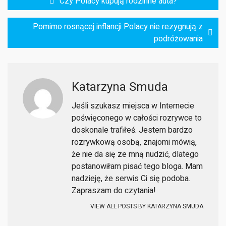
Czy Polacy kupują rodzinne auta?
wpisu
Pomimo rosnącej inflancji Polacy nie rezygnują z
podróżowania
Katarzyna Smuda
Jeśli szukasz miejsca w Internecie
poświęconego w całości rozrywce to
doskonale trafiłeś. Jestem bardzo
rozrywkową osobą, znajomi mówią,
że nie da się ze mną nudzić, dlatego
postanowiłam pisać tego bloga. Mam
nadzieję, że serwis Ci się podoba.
Zapraszam do czytania!
VIEW ALL POSTS BY
KATARZYNA SMUDA