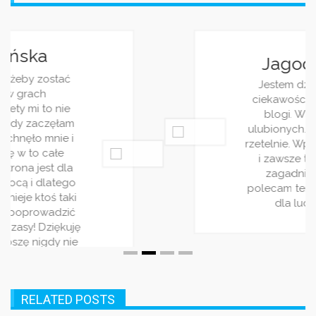
Jagoda Berezowska
Jestem dziennikarką, z racji pracy i
ciekawości często śledzę różnorakie
blogi. Wasz jest jednym z moich
ulubionych. Piszecie bardzo ciekawie i
rzetelnie. Wpisy pojawiaja się regularnie
i zawsze traktują o jakimś ciekwym
zagadnieniu. Bardzo wszystkim
polecam ten serwis! Jest on stworzony
dla ludzi rządnych rozrywki!
RELATED POSTS