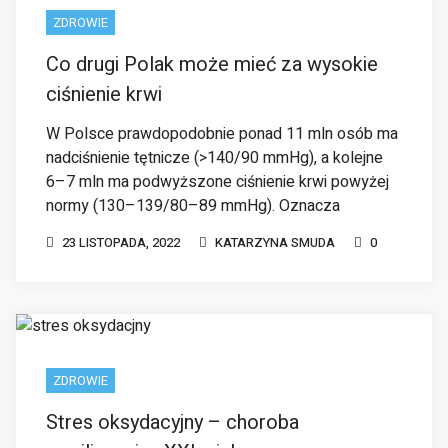
Co drugi Polak może mieć za wysokie
ciśnienie krwi
W Polsce prawdopodobnie ponad 11 mln osób ma
nadciśnienie tętnicze (>140/90 mmHg), a kolejne
6–7 mln ma podwyższone ciśnienie krwi powyżej
normy (130–139/80–89 mmHg). Oznacza
23 LISTOPADA, 2022
KATARZYNA SMUDA
0
ZDROWIE
Stres oksydacyjny – choroba
cywilizacyjna XXI wieku