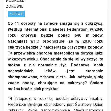
Dzień Cukrzycy?
PODRÓŻE
ZDROWIE
ZDROWIE
Co 11 dorosły na świecie zmaga się z cukrzycą.
Według International Diabetes Federation, w 2040
roku chorych będzie ponad 640 milionów.
Natomiast WHO prognozuje, że w 2030 roku
cukrzyca będzie 7 najczęstszą przyczyną zgonów.
Ta przewlekła choroba metaboliczna dotyka ludzi
w każdym wieku. Chociaż nie da się jej wyleczyć, to
można z nią normalnie żyć. Podstawą, obok
odpowiednich leków, jest starannie
skomponowana, zdrowa dieta. Jak odżywiają się
znane osoby, chorujące na cukrzycę? Śmiało
można brać z nich przykład.
14 listopada, w rocznicę urodzin odkrywcy insuliny,
Fredericka Bantinga, obchodzony jest Światowy Dzień
Cukrzycy. Akcję zapoczątkowała Międzynarodowa