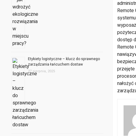
administ
Remote C
systemu 
wyposaże
pożytecz
dostęp d
Remote C
nawiązy
Etykiety logistyczne – klucz do sprawnego
bezpiecz
zarządzania łańcuchem dostaw
przejęte
27 sierpnia, 2025
procesom
nałożyć 
zarządza