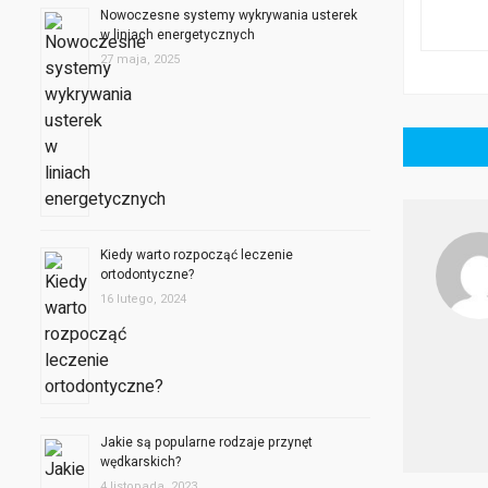
Nowoczesne systemy wykrywania usterek
w liniach energetycznych
27 maja, 2025
Nawigacja
wpisu
Kiedy warto rozpocząć leczenie
ortodontyczne?
16 lutego, 2024
Jakie są popularne rodzaje przynęt
wędkarskich?
4 listopada, 2023