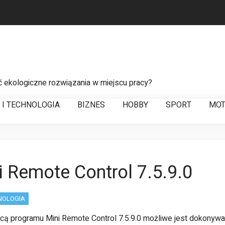
ć ekologiczne rozwiązania w miejscu pracy?
 do sprawnego zarządzania łańcuchem dostaw
T I TECHNOLOGIA
BIZNES
HOBBY
SPORT
MOT
a usterek w liniach energetycznych
i Remote Control 7.5.9.0
HNOLOGIA
ą programu Mini Remote Control 7.5.9.0 możliwe jest dokonywa