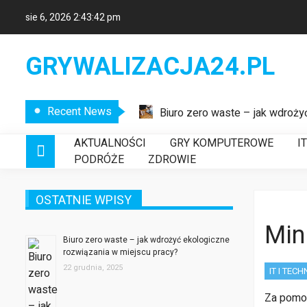
sie 6, 2026
2:43:42 pm
GRYWALIZACJA24.PL
Recent News
Biuro zero waste – jak wdroży
Etykiety logistyczne – klucz
AKTUALNOŚCI
GRY KOMPUTEROWE
I
Nowoczesne systemy wykrywani
PODRÓŻE
ZDROWIE
OSTATNIE WPISY
Min
Biuro zero waste – jak wdrożyć ekologiczne
rozwiązania w miejscu pracy?
22 grudnia, 2025
IT I TEC
Za pomoc