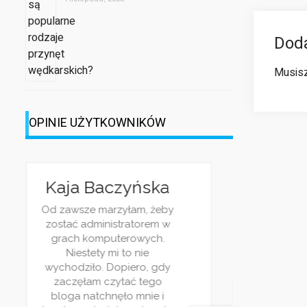
Dod
Musis
OPINIE UŻYTKOWNIKÓW
Kaja Baczyńska
Od zawsze marzyłam, żeby
zostać administratorem w
Jes
grach komputerowych.
pr
Niestety mi to nie
h
ś
wychodziło. Dopiero, gdy
ry
Wa
zaczęłam czytać tego
Na
ulu
bloga natchnęło mnie i
ci