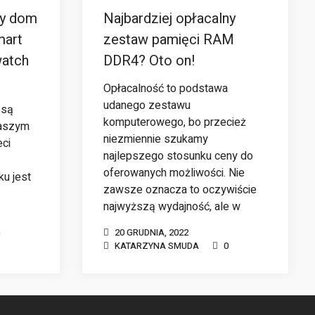
cy dom
Najbardziej opłacalny
mart
zestaw pamięci RAM
atch
DDR4? Oto on!
Opłacalność to podstawa
udanego zestawu
 są
komputerowego, bo przecież
naszym
niezmiennie szukamy
eci
najlepszego stosunku ceny do
oferowanych możliwości. Nie
ku jest
zawsze oznacza to oczywiście
najwyższą wydajność, ale w
20 GRUDNIA, 2022
KATARZYNA SMUDA
0