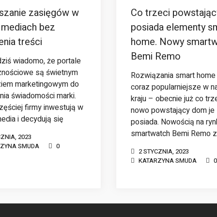
szanie zasięgów w
Co trzeci powstają
l mediach bez
posiada elementy s
nia treści
home. Nowy smartw
Bemi Remo
dziś wiadomo, że portale
znościowe są świetnym
Rozwiązania smart home
ziem marketingowym do
coraz popularniejsze w 
ia świadomości marki.
kraju – obecnie już co trz
zęściej firmy inwestują w
nowo powstający dom je
media i decydują się
posiada. Nowością na ryn
smartwatch Bemi Remo z
ZNIA, 2023
RZYNA SMUDA
0
2 STYCZNIA, 2023
KATARZYNA SMUDA
0