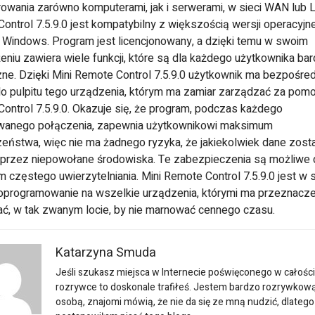
rowania zarówno komputerami, jak i serwerami, w sieci WAN lub L
ontrol 7.5.9.0 jest kompatybilny z większością wersji operacyjn
Windows. Program jest licencjonowany, a dzięki temu w swoim
niu zawiera wiele funkcji, które są dla każdego użytkownika ba
ne. Dzięki Mini Remote Control 7.5.9.0 użytkownik ma bezpośred
o pulpitu tego urządzenia, którym ma zamiar zarządzać za pomo
ontrol 7.5.9.0. Okazuje się, że program, podczas każdego
wanego połączenia, zapewnia użytkownikowi maksimum
eństwa, więc nie ma żadnego ryzyka, że jakiekolwiek dane zost
 przez niepowołane środowiska. Te zabezpieczenia są możliwe 
 częstego uwierzytelniania. Mini Remote Control 7.5.9.0 jest w s
oprogramowanie na wszelkie urządzenia, którymi ma przeznacze
ć, w tak zwanym locie, by nie marnować cennego czasu.
Katarzyna Smuda
Jeśli szukasz miejsca w Internecie poświęconego w całości
rozrywce to doskonale trafiłeś. Jestem bardzo rozrywkow
osobą, znajomi mówią, że nie da się ze mną nudzić, dlatego