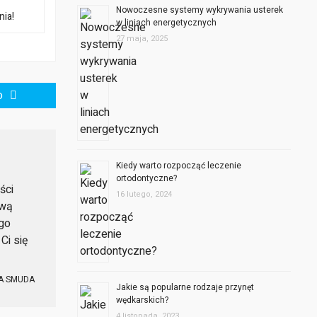
Nowoczesne systemy wykrywania usterek
nia!
w liniach energetycznych
27 maja, 2025
o
Kiedy warto rozpocząć leczenie
ortodontyczne?
ści
16 lutego, 2024
ową
ego
Ci się
A SMUDA
Jakie są popularne rodzaje przynęt
wędkarskich?
4 listopada, 2023