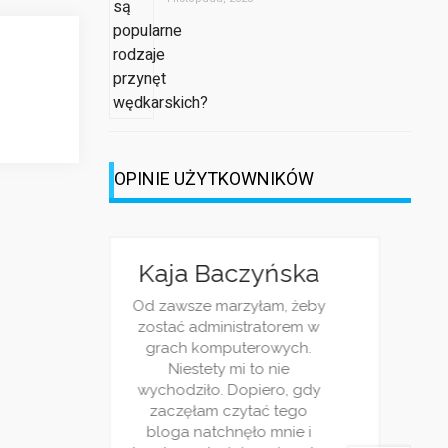
OPINIE UŻYTKOWNIKÓW
lina
Michalina
Kaja Baczyńska
Kaja 
ocka
Wisłocka
Od zawsze marzyłam, żeby
Od zawsze
zostać administratorem w
zostać a
lecam ten
Serdcznie polecam ten
grach komputerowych.
grach k
złam tutaj
serwis! Znalazłam tutaj
Niestety mi to nie
Niest
 ciekawych
bardzo wiele ciekawych
wychodziło. Dopiero, gdy
wychodzi
ka to dobry
wpisów! Rozrywka to dobry
zaczęłam czytać tego
zaczęła
poczytny! Na
temat, lekki i poczytny! Na
bloga natchnęło mnie i
bloga n
ajcie ten
prawdę trzymajcie ten