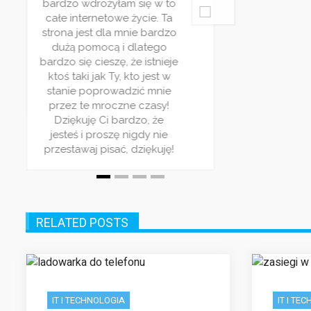
bardzo wdrożyłam się w to
ie
po
całe internetowe życie. Ta
z
strona jest dla mnie bardzo
zy
dużą pomocą i dlatego
ią
Ba
bardzo się cieszę, że istnieje
ktoś taki jak Ty, kto jest w
ki
stanie poprowadzić mnie
przez te mroczne czasy!
Dziękuję Ci bardzo, że
jesteś i proszę nigdy nie
przestawaj pisać, dziękuję!
RELATED POSTS
IT I TECHNOLOGIA
IT I TE