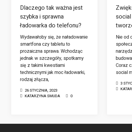
Dlaczego tak ważna jest
Zwięk
szybka i sprawna
socia
ładowarka do telefonu?
tworze
Wydawałoby się, że naładowanie
Nie od 
smartfona czy tabletu to
społec
prozaiczna sprawa. Wchodząc
narzęd
jednak w szczegóły, spotkamy
budowan
się z takimi kwestiami
Coraz c
technicznymi jak moc ładowarki,
social 
rodzaj złącza,
3 STYC
KATA
26 STYCZNIA, 2023
KATARZYNA SMUDA
0