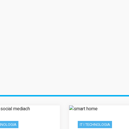
zamieszczacie ciekawe
jawiaja się regularnie i
poziom bo zd
treści związane z moimi
awsze traktują o jakimś
warto! Z teg
zainteresowaniami.
ciekwym zagadnieniu.
nowy cykl na b
Serdecznie Was polecam!
rdzo wszystkim polecam
się ogromną po
Tak trzymać!
ten serwis! Jest on
dlatego nie 
stworzony dla ludzi
zaniechać ! Tr
rządnych rozrywki!
za Wasz s
CHNOLOGIA
IT I TECHNOLOGIA