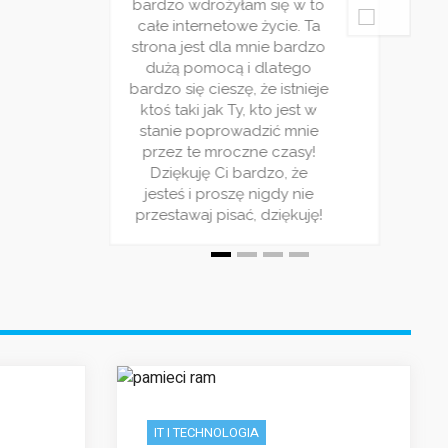
bardzo wdrożyłam się w to
bardzo wd
ecydowanie
poziom bo zdecydowanie
całe internetowe życie. Ta
całe inte
o co widzę
warto! Z tego co widzę
strona jest dla mnie bardzo
strona jes
logu cieszy
nowy cykl na blogu cieszy
dużą pomocą i dlatego
dużą po
pularnością
się ogromną popularnością
bardzo się cieszę, że istnieje
bardzo się 
warto tego
dlatego nie warto tego
ktoś taki jak Ty, kto jest w
ktoś taki 
zymam kciuki
zaniechać ! Trzymam kciuki
stanie poprowadzić mnie
stanie p
erwis!
za Wasz serwis!
przez te mroczne czasy!
przez te
Dziękuję Ci bardzo, że
Dziękuj
jesteś i proszę nigdy nie
jesteś i 
przestawaj pisać, dziękuję!
przestawaj
IT I TECHNOLOGIA