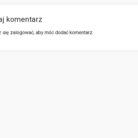
aj komentarz
z się
zalogować
, aby móc dodać komentarz.
Jagoda
Micha
Marek Toczński
Berezowska
Wisł
Rzadko cokolwiek
komentuje w cieci, jednakże
tem dziennikarką, z racji
Serdcznie po
Wasz serwis wyjątkowo
acy i ciekawości często
serwis! Znala
przypadł mi do gustu i
ledzę różnorakie blogi.
bardzo wiele
uznałem, że warto jest
sz jest jednym z moich
wpisów! Rozryw
napisać opinię. Bardzo
bionych. Piszecie bardzo
temat, lekki i 
podoba mi się ta strona,
ekawie i rzetelnie. Wpisy
prawdę trzym