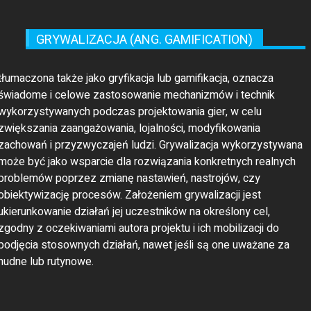
GRYWALIZACJA (ANG. GAMIFICATION)
tłumaczona także jako gryfikacja lub gamifikacja, oznacza
świadome i celowe zastosowanie mechanizmów i technik
wykorzystywanych podczas projektowania gier, w celu
zwiększania zaangażowania, lojalności, modyfikowania
zachowań i przyzwyczajeń ludzi. Grywalizacja wykorzystywana
może być jako wsparcie dla rozwiązania konkretnych realnych
problemów poprzez zmianę nastawień, nastrojów, czy
obiektywizację procesów. Założeniem grywalizacji jest
ukierunkowanie działań jej uczestników na określony cel,
zgodny z oczekiwaniami autora projektu i ich mobilizacji do
podjęcia stosownych działań, nawet jeśli są one uważane za
nudne lub rutynowe.