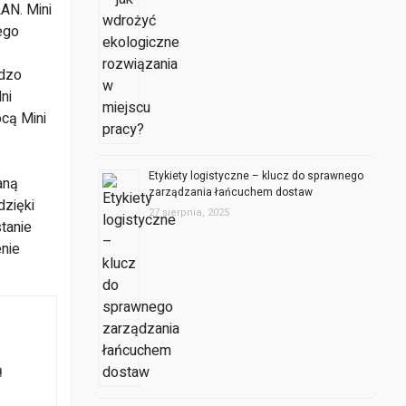
AN. Mini
ego
rdzo
ni
cą Mini
Etykiety logistyczne – klucz do sprawnego
aną
zarządzania łańcuchem dostaw
dzięki
27 sierpnia, 2025
tanie
nie
ą