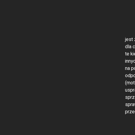
jest
dla 
te k
inny
na p
odpo
(mot
uspr
sprz
spra
prze