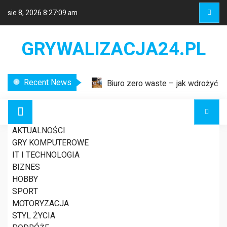
sie 8, 2026
8:27:09 am
GRYWALIZACJA24.PL
Recent News
Biuro zero waste – jak wdrożyć
ekologiczne rozwiązania w miejscu
pracy?
Etykiety logistyczne – klucz do
AKTUALNOŚCI
sprawnego zarządzania łańcuchem
GRY KOMPUTEROWE
dostaw
IT I TECHNOLOGIA
Nowoczesne systemy
Dlaczego powinieneś
BIZNES
wykrywania usterek w liniach
HOBBY
energetycznych
SPORT
mieć hobby? Sprawdź
MOTORYZACJA
STYL ŻYCIA