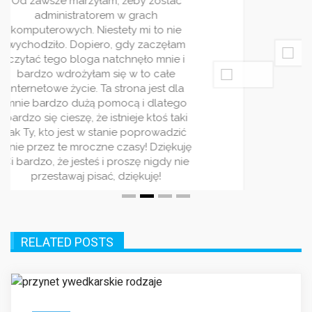
blogi. Wasz jest jednym z moich
ulubionych. Piszecie bardzo ciekawie i
rzetelnie. Wpisy pojawiaja się regularnie
i zawsze traktują o jakimś ciekwym
zagadnieniu. Bardzo wszystkim
polecam ten serwis! Jest on stworzony
dla ludzi rządnych rozrywki!
RELATED POSTS
HOBBY
Jakie są popularne rodzaje przynęt
wędkarskich?