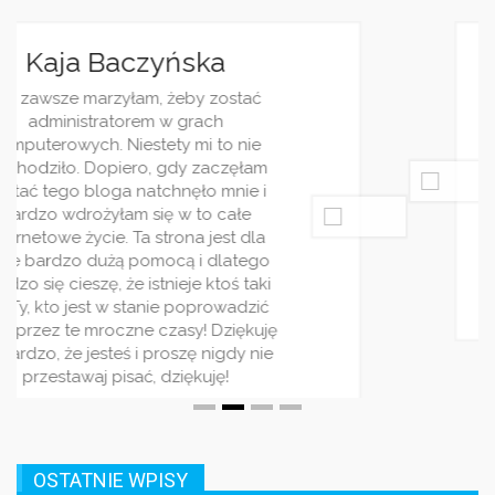
Jagoda Berezowska
Jestem dziennikarką, z racji pracy i
ciekawości często śledzę różnorakie
blogi. Wasz jest jednym z moich
ulubionych. Piszecie bardzo ciekawie i
rzetelnie. Wpisy pojawiaja się regularnie
i zawsze traktują o jakimś ciekwym
zagadnieniu. Bardzo wszystkim
polecam ten serwis! Jest on stworzony
dla ludzi rządnych rozrywki!
OSTATNIE WPISY
Biuro zero waste – jak wdrożyć ekologiczne rozwiązania w