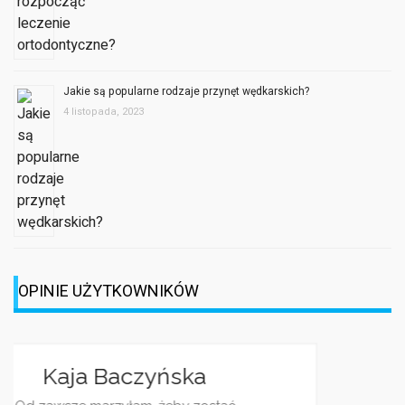
Jakie są popularne rodzaje przynęt wędkarskich?
4 listopada, 2023
OPINIE UŻYTKOWNIKÓW
Jagoda Berezowska
Jestem dziennikarką, z racji pracy i
ciekawości często śledzę różnorakie