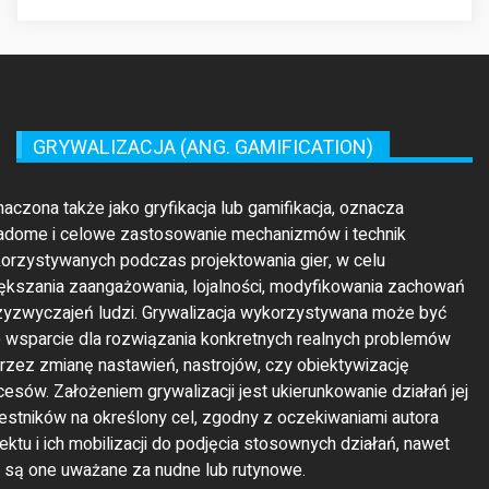
GRYWALIZACJA (ANG. GAMIFICATION)
maczona także jako gryfikacja lub gamifikacja, oznacza
adome i celowe zastosowanie mechanizmów i technik
orzystywanych podczas projektowania gier, w celu
ększania zaangażowania, lojalności, modyfikowania zachowań
rzyzwyczajeń ludzi. Grywalizacja wykorzystywana może być
o wsparcie dla rozwiązania konkretnych realnych problemów
rzez zmianę nastawień, nastrojów, czy obiektywizację
cesów. Założeniem grywalizacji jest ukierunkowanie działań jej
estników na określony cel, zgodny z oczekiwaniami autora
jektu i ich mobilizacji do podjęcia stosownych działań, nawet
li są one uważane za nudne lub rutynowe.
GRYWALIZACJA BIZNESOWA (ANG.
ENTERPRISE GAMIFICATION)