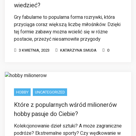
tej formie zabawy można wcielić się w różne
postacie, przeżyć niesamowite przygody
3 KWIETNIA, 2023
KATARZYNA SMUDA
0
HOBBY
UNCATEGORIZED
Które z popularnych wśród milionerów
hobby pasuje do Ciebie?
Kolekcjonowanie dzieł sztuki? A może zagraniczne
podróże? Ekstremalne sporty? Czy wędkowanie w
najdalszych zakątkach świata? Hobby milionerów
mogą przyprawiać o zawrót głowy. Gdy nie
ograniczają
27 STYCZNIA, 2023
KATARZYNA SMUDA
0