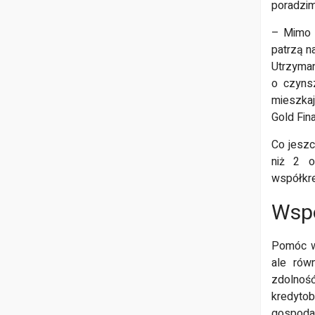
poradzim
– Mimo d
patrzą n
Utrzyman
o czynsz
mieszka
Gold Fin
Co jeszc
niż 2 o
współkre
Wspó
Pomóc w 
ale rów
zdolnoś
kredyto
gospodar