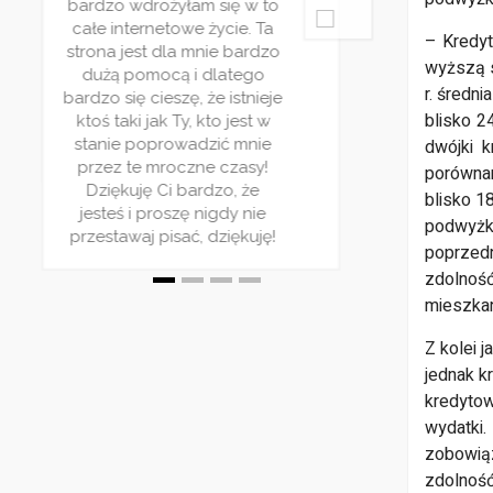
bardzo wdrożyłam się w to
ie
po
całe internetowe życie. Ta
z
– Kredyt
strona jest dla mnie bardzo
zy
wyższą s
dużą pomocą i dlatego
ią
Ba
r. średn
bardzo się cieszę, że istnieje
blisko 2
ktoś taki jak Ty, kto jest w
ki
stanie poprowadzić mnie
dwójki k
przez te mroczne czasy!
porównan
Dziękuję Ci bardzo, że
blisko 18
jesteś i proszę nigdy nie
podwyżk
przestawaj pisać, dziękuję!
poprzedn
zdolnoś
mieszkan
Z kolei 
jednak k
kredyto
wydatki.
zobowią
zdolność