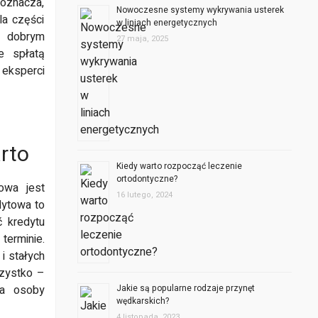
oznacza,
Nowoczesne systemy wykrywania usterek
a części
w liniach energetycznych
t dobrym
27 maja, 2025
e spłatą
eksperci
rto
Kiedy warto rozpocząć leczenie
ortodontyczne?
owa jest
16 lutego, 2024
dytowa to
ć kredytu
terminie.
i stałych
szystko –
ia osoby
Jakie są popularne rodzaje przynęt
wędkarskich?
4 listopada, 2023