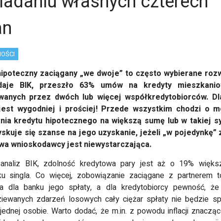
iadaniu własnych czterech
an
OŚCI
hipoteczny zaciągany „we dwoje” to często wybierane rozw
daje BIK, przeszło 63% umów na kredyty mieszkanio
wanych przez dwóch lub więcej współkredytobiorców. D
jest wygodniej i prościej! Przede wszystkim chodzi o m
nia kredytu hipotecznego na większą sumę lub w takiej sy
yskuje się szanse na jego uzyskanie, jeżeli „w pojedynkę” 
wa wnioskodawcy jest niewystarczająca.
analiz BIK, zdolność kredytowa pary jest aż o 19% więks
ku singla. Co więcej, zobowiązanie zaciągane z partnerem t
ja dla banku jego spłaty, a dla kredytobiorcy pewność, że
ziewanych zdarzeń losowych cały ciężar spłaty nie będzie s
 jednej osobie. Warto dodać, że m.in. z powodu inflacji znaczą