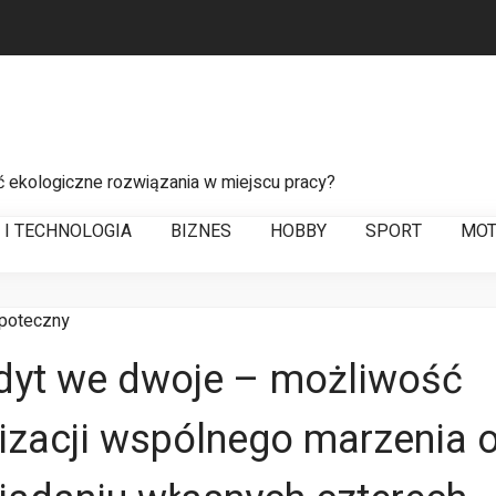
ć ekologiczne rozwiązania w miejscu pracy?
 do sprawnego zarządzania łańcuchem dostaw
T I TECHNOLOGIA
BIZNES
HOBBY
SPORT
MOT
a usterek w liniach energetycznych
dyt we dwoje – możliwość
lizacji wspólnego marzenia 