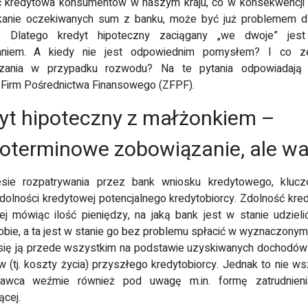
ć kredytowa konsumentów w naszym kraju, co w konsekwencji 
kanie oczekiwanych sum z banku, może być już problemem dl
. Dlatego kredyt hipoteczny zaciągany „we dwoje” jes
aniem. A kiedy nie jest odpowiednim pomysłem? I co z
zania w przypadku rozwodu? Na te pytania odpowiadają 
Firm Pośrednictwa Finansowego (ZFPF).
yt hipoteczny z małżonkiem –
oterminowe zobowiązanie, ale wa
sie rozpatrywania przez bank wniosku kredytowego, klucz
zdolności kredytowej potencjalnego kredytobiorcy. Zdolność kre
iej mówiąc ilość pieniędzy, na jaką bank jest w stanie udzieli
obie, a ta jest w stanie go bez problemu spłacić w wyznaczonym 
się ją przede wszystkim na podstawie uzyskiwanych dochodów 
 (tj. koszty życia) przyszłego kredytobiorcy. Jednak to nie w
dawca weźmie również pod uwagę m.in. formę zatrudnien
ącej.