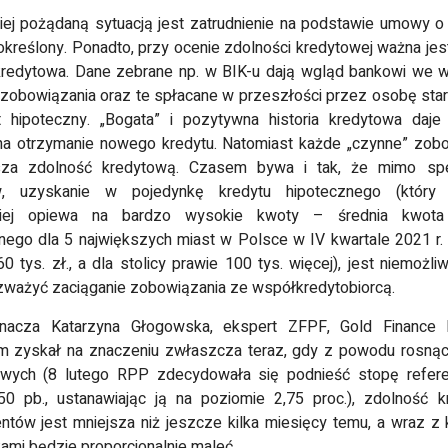
iej pożądaną sytuacją jest zatrudnienie na podstawie umowy o
określony. Ponadto, przy ocenie zdolności kredytowej ważna jes
 kredytowa. Dane zebrane np. w BIK-u dają wgląd bankowi we 
 zobowiązania oraz te spłacane w przeszłości przez osobę star
t hipoteczny. „Bogata” i pozytywna historia kredytowa daje
a otrzymanie nowego kredytu. Natomiast każde „czynne” zob
sza zdolność kredytową. Czasem bywa i tak, że mimo spe
ów, uzyskanie w pojedynkę kredytu hipotecznego (który 
ciej opiewa na bardzo wysokie kwoty – średnia kwota
nego dla 5 największych miast w Polsce w IV kwartale 2021 r.
0 tys. zł., a dla stolicy prawie 100 tys. więcej), jest niemożli
Jagoda
Micha
Marek Toczński
zważyć zaciąganie zobowiązania ze współkredytobiorcą.
Berezowska
Wisł
Rzadko cokolwiek
nacza Katarzyna Głogowska, ekspert ZFPF, Gold Finance 
komentuje w cieci, jednakże
tem dziennikarką, z racji
Serdcznie po
m zyskał na znaczeniu zwłaszcza teraz, gdy z powodu rosną
Wasz serwis wyjątkowo
acy i ciekawości często
serwis! Znala
przypadł mi do gustu i
owych (8 lutego RPP zdecydowała się podnieść stopę refere
ledzę różnorakie blogi.
bardzo wiele
uznałem, że warto jest
sz jest jednym z moich
wpisów! Rozryw
50 pb., ustanawiając ją na poziomie 2,75 proc.), zdolność 
napisać opinię. Bardzo
bionych. Piszecie bardzo
temat, lekki i 
tów jest mniejsza niż jeszcze kilka miesięcy temu, a wraz z 
podoba mi się ta strona,
ekawie i rzetelnie. Wpisy
prawdę trzym
mi będzie proporcjonalnie maleć.