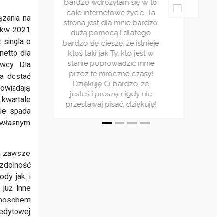
bardzo wdrożyłam się w to
bardzo wd
ecydowanie
poziom bo zdecydowanie
całe internetowe życie. Ta
całe inte
o co widzę
warto! Z tego co widzę
ązania na
strona jest dla mnie bardzo
strona jes
logu cieszy
nowy cykl na blogu cieszy
 kw. 2021
dużą pomocą i dlatego
dużą po
pularnością
się ogromną popularnością
 singla o
bardzo się cieszę, że istnieje
bardzo się 
warto tego
dlatego nie warto tego
netto dla
ktoś taki jak Ty, kto jest w
ktoś taki 
zymam kciuki
zaniechać ! Trzymam kciuki
awcy. Dla
stanie poprowadzić mnie
stanie p
erwis!
za Wasz serwis!
przez te mroczne czasy!
przez te
ła dostać
Dziękuję Ci bardzo, że
Dziękuj
dpowiadają
jesteś i proszę nigdy nie
jesteś i 
kwartale
przestawaj pisać, dziękuję!
przestawaj
nie spada
 własnym
ie zawsze
 zdolność
dy jak i
 już inne
sposobem
redytowej