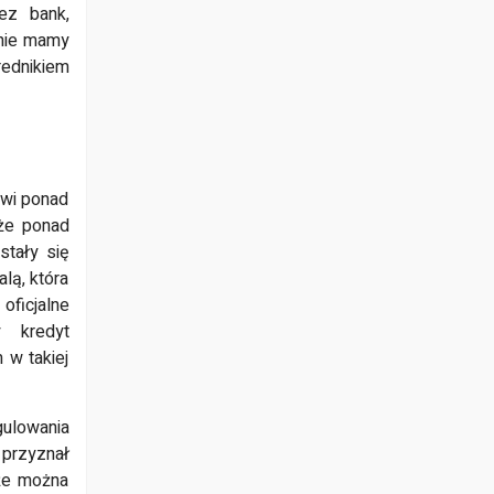
ez bank,
 nie mamy
rednikiem
owi ponad
że ponad
tały się
lą, która
oficjalne
y kredyt
 w takiej
ulowania
 przyznał
 że można