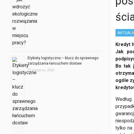
pos
ści
AKTUALN
Kredyt 
Jak po
Etykiety logistyczne – klucz do sprawnego
podpisy
zarządzania łańcuchem dostaw
Bo tak 
27 sierpnia, 2025
otrzyma
ogóle z
kredyto
Według 
przypad
gwaranc
niespod
tylko na