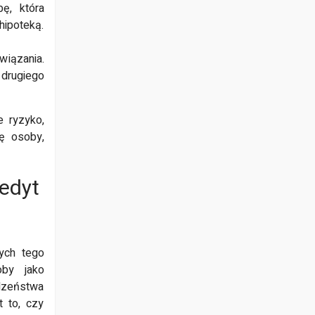
ę, która
ipoteką.
wiązania.
drugiego
e ryzyko,
ę osoby,
edyt
ych tego
oby jako
odzeństwa
t to, czy