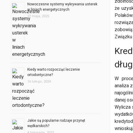
zdolnoś
Nowoczesne systemy wykrywania usterek
że uzys
w liniach energetycznych
Polaków
27 maja, 2025
rozwiąz
zobowią
Związku 
Kred
dług
Kiedy warto rozpocząć leczenie
ortodontyczne?
W proce
16 lutego, 2024
analiza 
najogóln
danej os
Wylicza 
wydatków
Jakie są popularne rodzaje przynęt
kredyto
wędkarskich?
wnioskuj
4 listopada, 2023