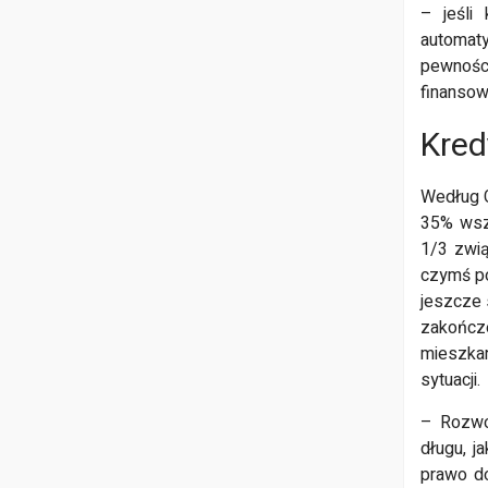
– jeśli
automaty
pewności
finanso
Kred
Według G
35% wsz
1/3 zwi
czymś po
jeszcze 
zakończ
mieszkan
sytuacji.
– Rozwó
długu, j
prawo do