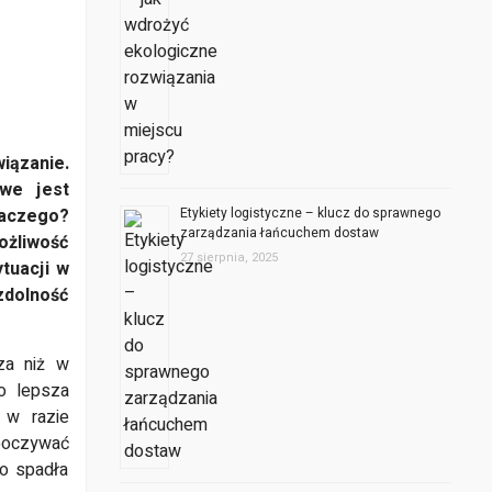
iązanie.
we jest
laczego?
Etykiety logistyczne – klucz do sprawnego
zarządzania łańcuchem dostaw
ożliwość
27 sierpnia, 2025
tuacji w
zdolność
za niż w
o lepsza
 w razie
poczywać
co spadła