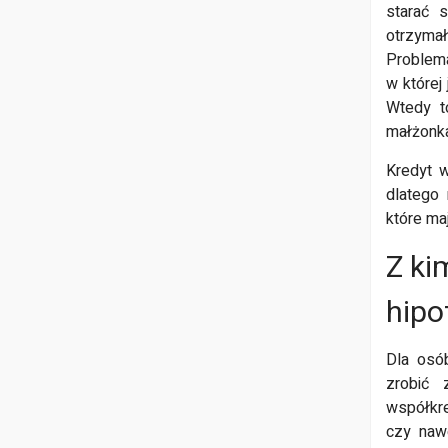
starać 
otrzyma
Problema
w której
Wtedy t
małżonka
Kredyt w
dlatego
które ma
Z ki
hipo
Dla osó
zrobić 
współkre
czy nawe