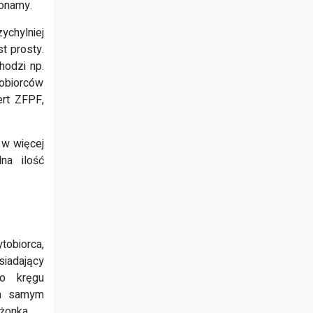
konamy.
ychylniej
t prosty.
hodzi np.
tobiorców
rt ZFPF,
 w więcej
na ilość
tobiorca,
iadający
go kręgu
ym samym
żonka.