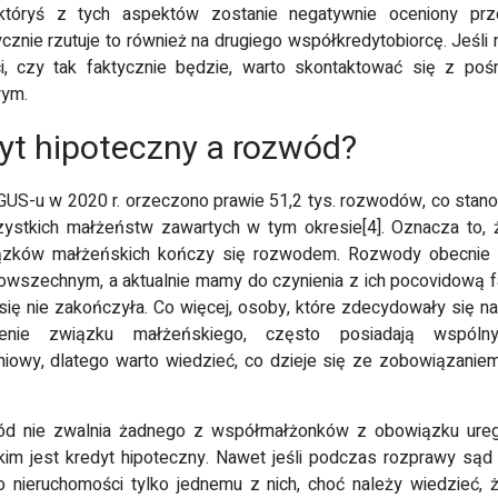
 któryś z tych aspektów zostanie negatywnie oceniony prz
cznie rzutuje to również na drugiego współkredytobiorcę. Jeśli
, czy tak faktycznie będzie, warto skontaktować się z poś
wym.
yt hipoteczny a rozwód?
US-u w 2020 r. orzeczono prawie 51,2 tys. rozwodów, co stan
ystkich małżeństw zawartych w tym okresie[4]. Oznacza to, 
ązków małżeńskich kończy się rozwodem. Rozwody obecnie s
wszechnym, a aktualnie mamy do czynienia z ich pocovidową fa
się nie zakończyła. Co więcej, osoby, które zdecydowały się na 
enie związku małżeńskiego, często posiadają wspóln
iowy, dlatego warto wiedzieć, co dzieje się ze zobowiązaniem
d nie zwalnia żadnego z współmałżonków z obowiązku ureg
akim jest kredyt hipoteczny. Nawet jeśli podczas rozprawy sąd
 nieruchomości tylko jednemu z nich, choć należy wiedzieć,